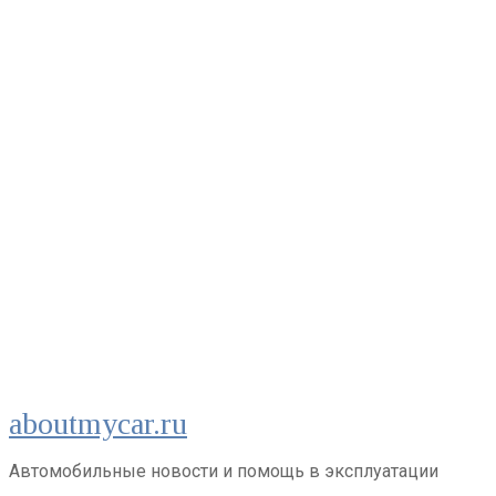
Перейти
aboutmycar.ru
к
контенту
Автомобильные новости и помощь в эксплуатации