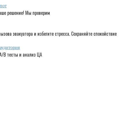
опот
аше решение! Мы проверим
ызова эвакуатора и избегите стресса. Сохраняйте спокойствие
 аудитория
 A/B тесты и анализ ЦА