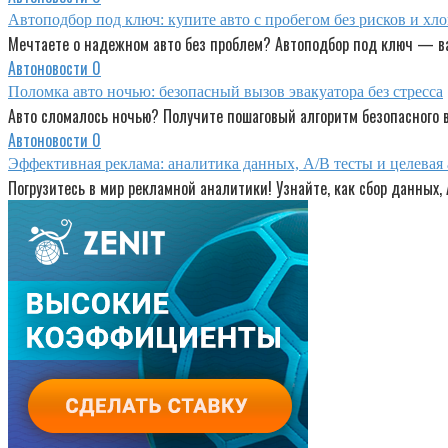
Автоподбор под ключ: купите авто с пробегом без рисков и хл
Мечтаете о надежном авто без проблем? Автоподбор под ключ — в
Автоновости
0
Поломка авто ночью: безопасный вызов эвакуатора без стресса
Авто сломалось ночью? Получите пошаговый алгоритм безопасного в
Автоновости
0
Эффективная реклама: аналитика данных, A/B тесты и целевая
Погрузитесь в мир рекламной аналитики! Узнайте, как сбор данных,