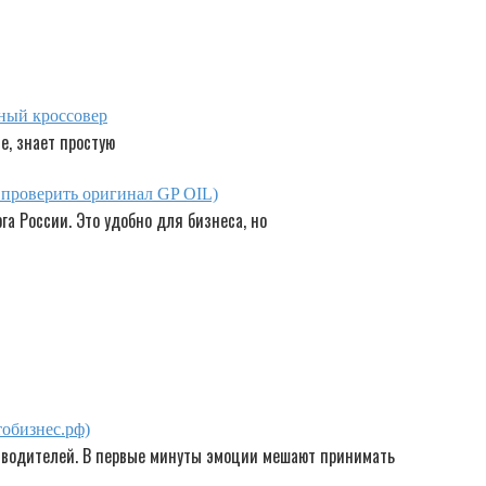
ный кроссовер
е, знает простую
к проверить оригинал GP OIL)
а России. Это удобно для бизнеса, но
обизнес.рф)
водителей. В первые минуты эмоции мешают принимать