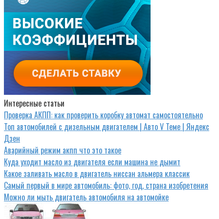
Интересные статьи
Проверка АКПП: как проверить коробку автомат самостоятельно
Топ автомобилей с дизельным двигателем | Авто V Теме | Яндекс
Дзен
Аварийный режим акпп что это такое
Куда уходит масло из двигателя если машина не дымит
Какое заливать масло в двигатель ниссан альмера классик
Самый первый в мире автомобиль: фото, год, страна изобретения
Можно ли мыть двигатель автомобиля на автомойке