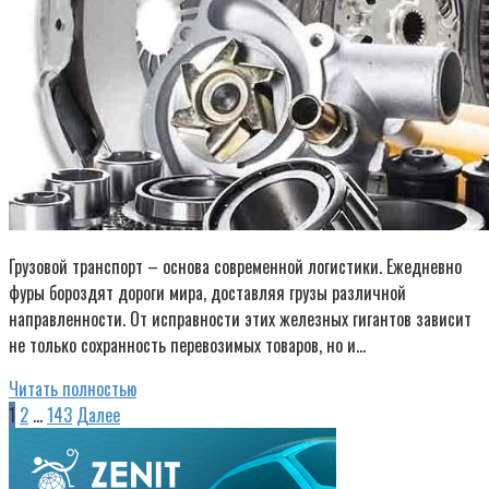
Грузовой транспорт – основа современной логистики. Ежедневно
фуры бороздят дороги мира, доставляя грузы различной
направленности. От исправности этих железных гигантов зависит
не только сохранность перевозимых товаров, но и…
Читать полностью
Пагинация
1
2
…
143
Далее
записей