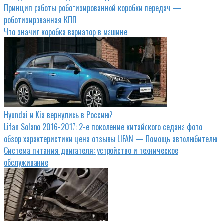
Принцип работы роботизированной коробки передач —
роботизированная КПП
Что значит коробка вариатор в машине
Hyundai и Kia вернулись в Россию?
Lifan Solano 2016-2017: 2-е поколение китайского седана фото
обзор характеристики цена отзывы LIFAN — Помощь автолюбителю
Система питания двигателя: устройство и техническое
обслуживание