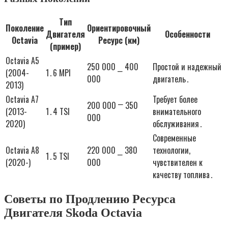
Тип
Поколение
Ориентировочный
Двигателя
Особенности
Octavia
Ресурс (км)
(пример)
Octavia A5
250 000 ⎯ 400
Простой и надежный
(2004-
1․6 MPI
000
двигатель․
2013)
Octavia A7
Требует более
200 000 ⎻ 350
(2013-
1․4 TSI
внимательного
000
2020)
обслуживания․
Современные
Octavia A8
220 000 ⎯ 380
технологии,
1․5 TSI
(2020-)
000
чувствителен к
качеству топлива․
Советы по Продлению Ресурса
Двигателя Skoda Octavia