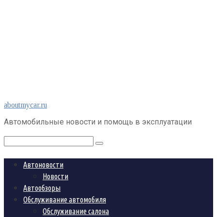
Перейти
aboutmycar.ru
к
Автомобильные новости и помощь в эксплуатации
контенту
Поиск:
Автоновости
Новости
Автообзоры
Обслуживание автомобиля
Обслуживание салона