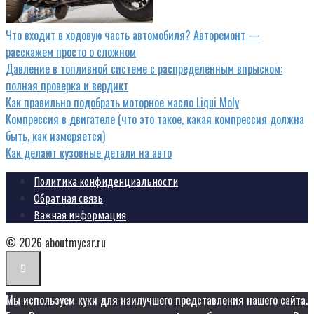
Что входит в ходовую часть автомобиля? Авторемонт —
расскажем просто о сложном
Давление в топливной системе с распределенным впрыском:
полная проверка и вердикт
Как правильно подобрать моторное масло Liqui Moly
Компрессия в двигателе (что это такое, какая компрессия должна
быть, как измеряется)
Как делают кузовные детали на авто
Политика конфиденциальности
Обратная связь
Важная информация
© 2026 aboutmycar.ru
Мы используем куки для наилучшего представления нашего сайта.