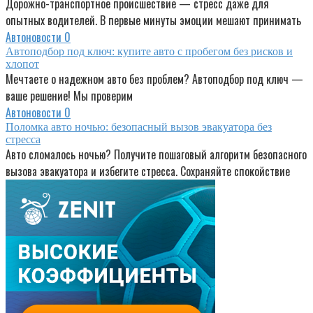
Дорожно-транспортное происшествие — стресс даже для
опытных водителей. В первые минуты эмоции мешают принимать
Автоновости
0
Автоподбор под ключ: купите авто с пробегом без рисков и
хлопот
Мечтаете о надежном авто без проблем? Автоподбор под ключ —
ваше решение! Мы проверим
Автоновости
0
Поломка авто ночью: безопасный вызов эвакуатора без
стресса
Авто сломалось ночью? Получите пошаговый алгоритм безопасного
вызова эвакуатора и избегите стресса. Сохраняйте спокойствие