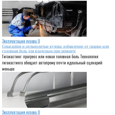
Эксплуатация кузова
0
Gigacasting и цельнолитые кузова: избавление от сварки или
головная боль для владельца при ремонте
Гигакастинг: прогресс или новая головная боль Технология
гигакастинга обещает автопрому почти идеальный сценарий:
меньше
Эксплуатация кузова
0