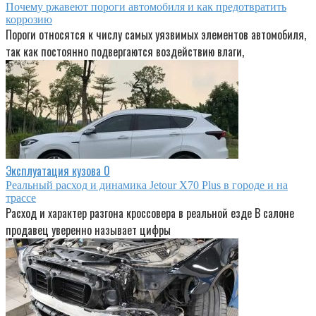
Почему ржавеют пороги автомобиля и как предотвратить
коррозию
Пороги относятся к числу самых уязвимых элементов автомобиля,
так как постоянно подвергаются воздействию влаги,
Эксплуатация кузова
0
Реальный расход и динамика Jetour X70 Plus в городе и на
трассе
Расход и характер разгона кроссовера в реальной езде В салоне
продавец уверенно называет цифры