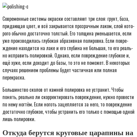
Совре­мен­ные систе­мы окрас­ки состав­ля­ют три слоя: грунт, база,
при­да­ю­щая цвет, и всё закры­ва­ет­ся про­зрач­ным лаком, слой кото­
ро­го обыч­но доста­точ­но тол­стый. Его тол­щи­на умень­ша­ет­ся, если
уже про­из­во­ди­лась глу­бо­кая абра­зив­ная поли­ров­ка. Если повре­
жде­ние нахо­дит­ся на лаке и его глу­би­на не боль­шая, то его реаль­
но испра­вить поли­ров­кой. Одна­ко, если повре­жде­ние глу­бо­кое и,
ещё хуже, если дохо­дит до базы, то это не помо­жет. В неко­то­рых
слу­ча­ях реше­ни­ем про­бле­мы будет частич­ная или пол­ная
перекраска.
Боль­шин­ство ско­лов от кам­ней поли­ров­ка не устра­нит. Что­бы
понять, реаль­но ли скор­рек­ти­ро­вать повре­жде­ние, нуж­но про­ве­сти
по нему ног­тём. Если ноготь зацеп­ля­ет­ся за него, то повре­жде­ние
доста­точ­но глу­бо­кое, что­бы устра­нить его толь­ко с помо­щью одной
лишь полировки.
Откуда берутся круговые царапины на