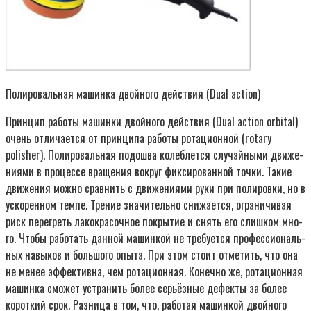
Поли­ро­валь­ная машин­ка двой­но­го дей­ствия (Dual action)
Прин­цип рабо­ты машин­ки двой­но­го дей­ствия (Dual action orbital)
очень отли­ча­ет­ся от прин­ци­па рабо­ты рота­ци­он­ной (rotary
polisher). Поли­ро­валь­ная подош­ва колеб­лет­ся слу­чай­ны­ми дви­же­
ни­я­ми в про­цес­се вра­ще­ния вокруг фик­си­ро­ван­ной точ­ки. Такие
дви­же­ния мож­но срав­нить с дви­же­ни­я­ми руки при поли­ров­ки, но в
уско­рен­ном тем­пе. Тре­ние зна­чи­тель­но сни­жа­ет­ся, огра­ни­чи­вая
риск пере­греть лако­кра­соч­ное покры­тие и снять его слиш­ком мно­
го. Что­бы рабо­тать дан­ной машин­кой не тре­бу­ет­ся про­фес­си­о­наль­
ных навы­ков и боль­шо­го опы­та. При этом сто­ит отме­тить, что она
не менее эффек­тив­на, чем рота­ци­он­ная. Конеч­но же, рота­ци­он­ная
машин­ка смо­жет устра­нить более серьёз­ные дефек­ты за более
корот­кий срок. Раз­ни­ца в том, что, рабо­тая машин­кой двой­но­го