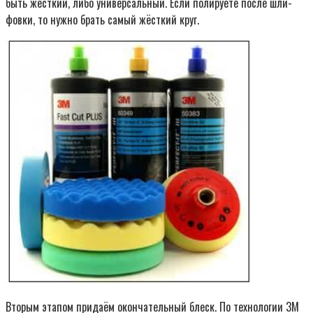
быть жёст­кий, либо уни­вер­саль­ный. Если поли­ру­е­те после шли­
фов­ки, то нуж­но брать самый жёст­кий круг.
Вто­рым эта­пом при­да­ём окон­ча­тель­ный блеск. По тех­но­ло­гии 3М