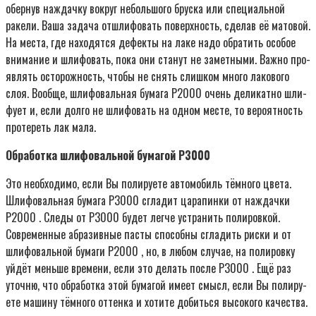
обер­нув наждач­ку вокруг неболь­шо­го брус­ка или спе­ци­аль­ной
раке­ли. Ваша зада­ча отшли­фо­вать поверх­ность, сде­лав её мато­вой.
На места, где нахо­дят­ся дефек­ты на лаке надо обра­тить осо­бое
вни­ма­ние и шли­фо­вать, пока они ста­нут не замет­ны­ми. Важ­но про­
яв­лять осто­рож­ность, что­бы не снять слиш­ком мно­го лако­во­го
слоя. Вооб­ще, шли­фо­валь­ная бума­га P2000 очень дели­кат­но шли­
фу­ет и, если дол­го не шли­фо­вать на одном месте, то веро­ят­ность
про­те­реть лак мала.
Обра­бот­ка шли­фо­валь­ной бума­гой P3000
Это необ­хо­ди­мо, если Вы поли­ру­е­те авто­мо­биль тём­но­го цве­та.
Шли­фо­валь­ная бума­га P3000 сгла­дит цара­пин­ки от наждач­ки
P2000 . Сле­ды от P3000 будет лег­че устра­нить поли­ров­кой.
Совре­мен­ные абра­зив­ные пас­ты спо­соб­ны сгла­дить рис­ки и от
шли­фо­валь­ной бума­ги P2000 , но, в любом слу­чае, на поли­ров­ку
уйдёт мень­ше вре­ме­ни, если это делать после P3000 . Ещё раз
уточ­ню, что обра­бот­ка этой бума­гой име­ет смысл, если Вы поли­ру­
е­те маши­ну тём­но­го оттен­ка и хоти­те добить­ся высо­ко­го качества.