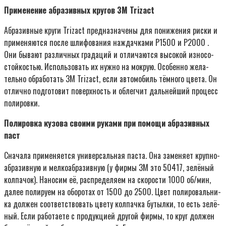
При­ме­не­ние абра­зив­ных кру­гов 3M Trizact
Абра­зив­ные кру­ги Trizact пред­на­зна­че­ны для пони­же­ния рис­ки и
при­ме­ня­ют­ся после шли­фо­ва­ния наждач­ка­ми P1500 и P2000 .
Они быва­ют раз­лич­ных гра­да­ций и отли­ча­ют­ся высо­кой изно­со­
стой­ко­стью. Исполь­зо­вать их нуж­но на мок­рую. Осо­бен­но жела­
тель­но обра­бо­тать 3M Trizact, если авто­мо­биль тём­но­го цве­та. Он
отлич­но под­го­то­вит поверх­ность и облег­чит даль­ней­ший про­цесс
полировки.
Поли­ров­ка кузо­ва сво­и­ми рука­ми при помо­щи абра­зив­ных
паст
Сна­ча­ла при­ме­ня­ет­ся уни­вер­саль­ная пас­та. Она заме­ня­ет круп­но­
абра­зив­ную и мел­ко­абра­зив­ную (у фир­мы 3M это 50417, зелё­ный
кол­па­чок). Нано­сим её, рас­пре­де­ля­ем на ско­ро­сти 1000 об/мин,
далее поли­ру­ем на обо­ро­тах от 1500 до 2500. Цвет поли­ро­валь­ни­
ка дол­жен соот­вет­ство­вать цве­ту кол­пач­ка бутыл­ки, то есть зелё­
ный. Если рабо­та­е­те с про­дук­ци­ей дру­гой фир­мы, то круг дол­жен