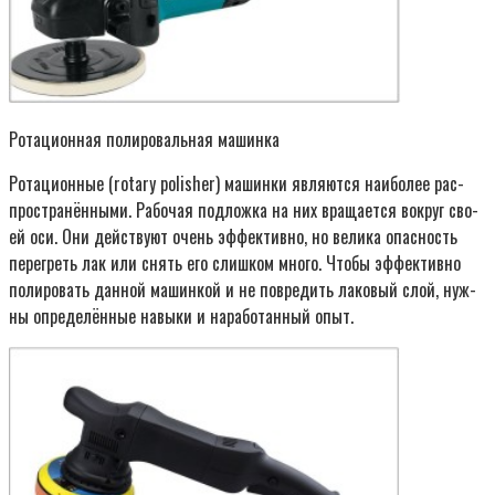
Рота­ци­он­ная поли­ро­валь­ная машинка
Рота­ци­он­ные (rotary polisher) машин­ки явля­ют­ся наи­бо­лее рас­
про­стра­нён­ны­ми. Рабо­чая под­лож­ка на них вра­ща­ет­ся вокруг сво­
ей оси. Они дей­ству­ют очень эффек­тив­но, но вели­ка опас­ность
пере­греть лак или снять его слиш­ком мно­го. Что­бы эффек­тив­но
поли­ро­вать дан­ной машин­кой и не повре­дить лако­вый слой, нуж­
ны опре­де­лён­ные навы­ки и нара­бо­тан­ный опыт.