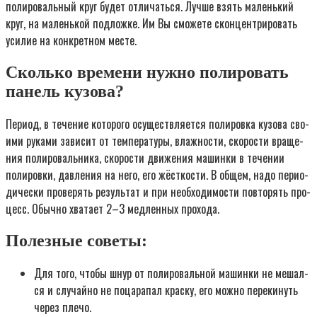
поли­ро­валь­ный круг будет отли­чать­ся. Луч­ше взять малень­кий
круг, на малень­кой под­лож­ке. Им Вы смо­же­те скон­цен­три­ро­вать
уси­лие на кон­крет­ном месте.
Сколько времени нужно полировать
панель кузова?
Пери­од, в тече­ние кото­ро­го осу­ществ­ля­ет­ся поли­ров­ка кузо­ва сво­
и­ми рука­ми зави­сит от тем­пе­ра­ту­ры, влаж­но­сти, ско­ро­сти вра­ще­
ния поли­ро­валь­ни­ка, ско­ро­сти дви­же­ния машин­ки в тече­нии
поли­ров­ки, дав­ле­ния на него, его жёст­ко­сти. В общем, надо пери­о­
ди­че­ски про­ве­рять резуль­тат и при необ­хо­ди­мо­сти повто­рять про­
цесс. Обыч­но хва­та­ет 2–3 мед­лен­ных прохода.
Полезные советы:
Для того, что­бы шнур от поли­ро­валь­ной машин­ки не мешал­
ся и слу­чай­но не поца­ра­пал крас­ку, его мож­но пере­ки­нуть
через плечо.