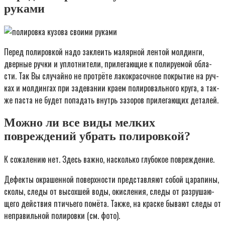
руками
Перед поли­ров­кой надо закле­ить маляр­ной лен­той мол­дин­ги,
двер­ные руч­ки и уплот­ни­те­ли, при­ле­га­ю­щие к поли­ру­е­мой обла­
сти. Так Вы слу­чай­но не про­трё­те лако­кра­соч­ное покры­тие на руч­
ках и мол­дин­гах при заде­ва­нии кра­ем поли­ро­валь­но­го кру­га, а так­
же пас­та не будет попа­дать внутрь зазо­ров при­ле­га­ю­щих деталей.
Можно ли все виды мелких
повреждений убрать полировкой?
К сожа­ле­нию нет. Здесь важ­но, насколь­ко глу­бо­кое повреждение.
Дефек­ты окра­шен­ной поверх­но­сти пред­став­ля­ют собой цара­пи­ны,
ско­лы, сле­ды от высох­шей воды, окис­ле­ния, сле­ды от раз­ру­ша­ю­
ще­го дей­ствия пти­чье­го помё­та. Так­же, на крас­ке быва­ют сле­ды от
непра­виль­ной поли­ров­ки (см. фото).