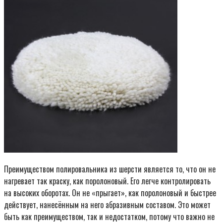
Пре­иму­ще­ством поли­ро­валь­ни­ка из шер­сти явля­ет­ся то, что он не
нагре­ва­ет так крас­ку, как поро­ло­но­вый. Его лег­че кон­тро­ли­ро­вать
на высо­ких обо­ро­тах. Он не «пры­га­ет», как поро­ло­но­вый и быст­рее
дей­ству­ет, нане­сён­ным на него абра­зив­ным соста­вом. Это может
быть как пре­иму­ще­ством, так и недо­стат­ком, пото­му что важ­но не