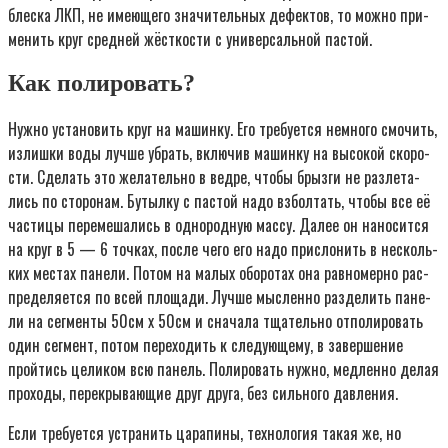
блес­ка ЛКП, не име­ю­ще­го зна­чи­тель­ных дефек­тов, то мож­но при­
ме­нить круг сред­ней жёст­ко­сти с уни­вер­саль­ной пастой.
Как полировать?
Нуж­но уста­но­вить круг на машин­ку. Его тре­бу­ет­ся немно­го смо­чить,
излиш­ки воды луч­ше убрать, вклю­чив машин­ку на высо­кой ско­ро­
сти. Сде­лать это жела­тель­но в вед­ре, что­бы брыз­ги не раз­ле­та­
лись по сто­ро­нам. Бутыл­ку с пас­той надо взбол­тать, что­бы все её
части­цы пере­ме­ша­лись в одно­род­ную мас­су. Далее он нано­сит­ся
на круг в 5 — 6 точ­ках, после чего его надо при­сло­нить в несколь­
ких местах пане­ли. Потом на малых обо­ро­тах она рав­но­мер­но рас­
пре­де­ля­ет­ся по всей пло­ща­ди. Луч­ше мыс­лен­но раз­де­лить пане­
ли на сег­мен­ты 50см х 50см и сна­ча­ла тща­тель­но отпо­ли­ро­вать
один сег­мент, потом пере­хо­дить к сле­ду­ю­ще­му, в завер­ше­ние
прой­тись цели­ком всю панель. Поли­ро­вать нуж­но, мед­лен­но делая
про­хо­ды, пере­кры­ва­ю­щие друг дру­га, без силь­но­го давления.
Если тре­бу­ет­ся устра­нить цара­пи­ны, тех­но­ло­гия такая же, но