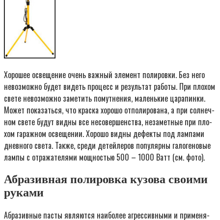
Хоро­шее осве­ще­ние очень важ­ный эле­мент поли­ров­ки. Без него
невоз­мож­но будет видеть про­цесс и резуль­тат рабо­ты. При пло­хом
све­те невоз­мож­но заме­тить помут­не­ния, малень­кие цара­пин­ки.
Может пока­зать­ся, что крас­ка хоро­шо отпо­ли­ро­ва­на, а при сол­неч­
ном све­те будут вид­ны все несо­вер­шен­ства, неза­мет­ные при пло­
хом гараж­ном осве­ще­нии. Хоро­шо вид­ны дефек­ты под лам­па­ми
днев­но­го све­та. Так­же, сре­ди детей­ле­ров попу­ляр­ны гало­ге­но­вые
лам­пы с отра­жа­те­ля­ми мощ­но­стью 500 – 1000 Ватт (см. фото).
Абразивная полировка кузова своими
руками
Абра­зив­ные пас­ты явля­ют­ся наи­бо­лее агрес­сив­ны­ми и при­ме­ня­