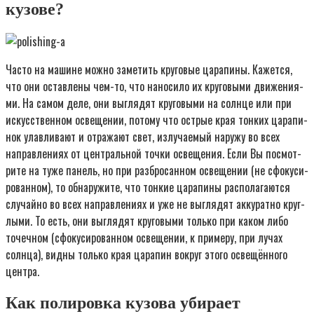
кузове?
Часто на машине мож­но заме­тить кру­го­вые цара­пи­ны. Кажет­ся,
что они остав­ле­ны чем-то, что нано­си­ло их кру­го­вы­ми дви­же­ни­я­
ми. На самом деле, они выгля­дят кру­го­вы­ми на солн­це или при
искус­ствен­ном осве­ще­нии, пото­му что ост­рые края тон­ких цара­пи­
нок улав­ли­ва­ют и отра­жа­ют свет, излу­ча­е­мый нару­жу во всех
направ­ле­ни­ях от цен­траль­ной точ­ки осве­ще­ния. Если Вы посмот­
ри­те на туже панель, но при раз­бро­сан­ном осве­ще­нии (не сфо­ку­си­
ро­ван­ном), то обна­ру­жи­те, что тон­кие цара­пи­ны рас­по­ла­га­ют­ся
слу­чай­но во всех направ­ле­ни­ях и уже не выгля­дят акку­рат­но круг­
лы­ми. То есть, они выгля­дят кру­го­вы­ми толь­ко при каком либо
точеч­ном (сфо­ку­си­ро­ван­ном осве­ще­нии, к при­ме­ру, при лучах
солн­ца), вид­ны толь­ко края цара­пин вокруг это­го осве­щён­но­го
центра.
Как полировка кузова убирает