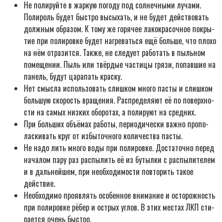
Не поли­руй­те в жар­кую пого­ду под сол­неч­ны­ми луча­ми.
Поли­роль будет быст­ро высы­хать, и не будет дей­ство­вать
долж­ным обра­зом. К тому же горя­чее лако­кра­соч­ное покры­
тие при поли­ров­ке будет нагре­вать­ся ещё боль­ше, что пло­хо
на нём отра­зит­ся. Так­же, не сле­ду­ет рабо­тать в пыль­ном
поме­ще­нии. Пыль или твёр­дые части­цы гря­зи, попав­шие на
панель, будут цара­пать краску.
Нет смыс­ла исполь­зо­вать слиш­ком мно­го пас­ты и слиш­ком
боль­шую ско­рость вра­ще­ния. Рас­пре­де­ля­ют её по поверх­но­
сти на самых низ­ких обо­ро­тах, а поли­ру­ют на средних.
При боль­ших объ­ё­мах рабо­ты, пери­о­ди­че­ски важ­но про­по­
лас­ки­вать круг от избы­точ­но­го коли­че­ства пасты.
Не надо лить мно­го воды при поли­ров­ке. Доста­точ­но перед
нача­лом пару раз рас­пы­лить её из бутыл­ки с рас­пы­ли­те­лем
и в даль­ней­шем, при необ­хо­ди­мо­сти повто­рить такое
действие.
Необ­хо­ди­мо про­яв­лять осо­бен­ное вни­ма­ние и осто­рож­ность
при поли­ров­ке рёбер и ост­рых углов. В этих местах ЛКП сти­
ра­ет­ся очень быстро.