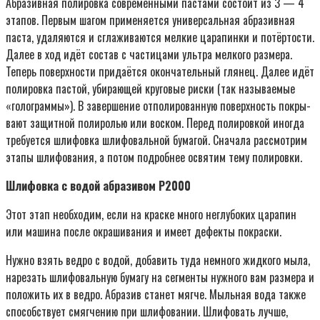
Абра­зив­ная поли­ров­ка совре­мен­ны­ми пас­та­ми состо­ит из 3 — 4
эта­пов. Пер­вым шагом при­ме­ня­ет­ся уни­вер­саль­ная абра­зив­ная
пас­та, уда­ля­ют­ся и сгла­жи­ва­ют­ся мел­кие цара­пин­ки и потёр­то­сти.
Далее в ход идёт состав с части­ца­ми уль­т­ра мел­ко­го раз­ме­ра.
Теперь поверх­но­сти при­да­ёт­ся окон­ча­тель­ный гля­нец. Далее идёт
поли­ров­ка пас­той, уби­ра­ю­щей кру­го­вые рис­ки (так назы­ва­е­мые
«голо­грам­мы»). В завер­ше­ние отпо­ли­ро­ван­ную поверх­ность покры­
ва­ют защит­ной поли­ро­лью или вос­ком. Перед поли­ров­кой ино­гда
тре­бу­ет­ся шли­фов­ка шли­фо­валь­ной бума­гой. Сна­ча­ла рас­смот­рим
эта­пы шли­фо­ва­ния, а потом подроб­нее освя­тим тему полировки.
Шли­фов­ка с водой абра­зи­вом P2000
Этот этап необ­хо­дим, если на крас­ке мно­го неглу­бо­ких цара­пин
или маши­на после окра­ши­ва­ния и име­ет дефек­ты покраски.
Нуж­но взять вед­ро с водой, доба­вить туда немно­го жид­ко­го мыла,
наре­зать шли­фо­валь­ную бума­гу на сег­мен­ты нуж­но­го вам раз­ме­ра и
поло­жить их в вед­ро. Абра­зив ста­нет мяг­че. Мыль­ная вода так­же
спо­соб­ству­ет смяг­че­нию при шли­фо­ва­нии. Шли­фо­вать луч­ше,