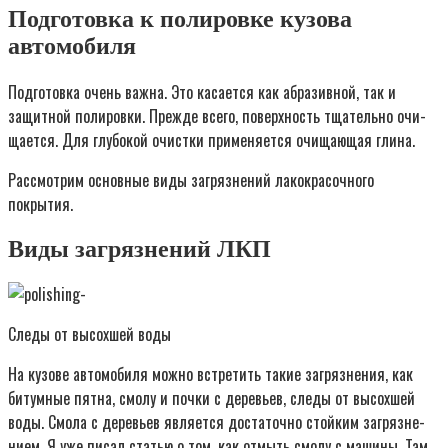
Подготовка к полировке кузова
автомобиля
Под­го­тов­ка очень важ­на. Это каса­ет­ся как абра­зив­ной, так и
защит­ной поли­ров­ки. Преж­де все­го, поверх­ность тща­тель­но очи­
ща­ет­ся. Для глу­бо­кой очист­ки при­ме­ня­ет­ся очи­ща­ю­щая гли­на.
Рас­смот­рим основ­ные виды загряз­не­ний лако­кра­соч­но­го
покрытия.
Виды загрязнений ЛКП
Сле­ды от высох­шей воды
На кузо­ве авто­мо­би­ля мож­но встре­тить такие загряз­не­ния, как
битум­ные пят­на, смо­лу и поч­ки с дере­вьев, сле­ды от высох­шей
воды. Смо­ла с дере­вьев явля­ет­ся доста­точ­но стой­ким загряз­не­
ни­ем. Я уже писал ста­тью о том, как отмыть смо­лу с маши­ны. Там