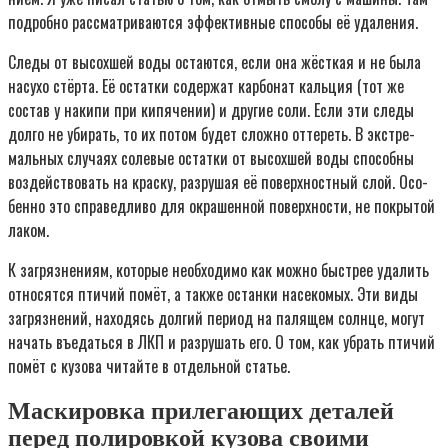
подроб­но рас­смат­ри­ва­ют­ся эффек­тив­ные спо­со­бы её удаления.
Сле­ды от высох­шей воды оста­ют­ся, если она жёст­кая и не была
насу­хо стёр­та. Её остат­ки содер­жат кар­бо­нат каль­ция (тот же
состав у наки­пи при кипя­че­нии) и дру­гие соли. Если эти сле­ды
дол­го не уби­рать, то их потом будет слож­но отте­реть. В экс­тре­
маль­ных слу­ча­ях соле­вые остат­ки от высох­шей воды спо­соб­ны
воз­дей­ство­вать на крас­ку, раз­ру­шая её поверх­ност­ный слой. Осо­
бен­но это спра­вед­ли­во для окра­шен­ной поверх­но­сти, не покры­той
лаком.
К загряз­не­ни­ям, кото­рые необ­хо­ди­мо как мож­но быст­рее уда­лить
отно­сят­ся пти­чий помёт, а так­же остан­ки насе­ко­мых. Эти виды
загряз­не­ний, нахо­дясь дол­гий пери­од на паля­щем солн­це, могут
начать въедать­ся в ЛКП и раз­ру­шать его. О том, как убрать пти­чий
помёт с кузо­ва читай­те в отдель­ной статье.
Маскировка прилегающих деталей
перед полировкой кузова своими