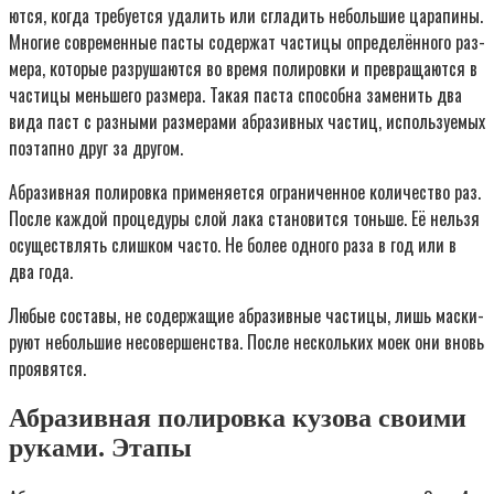
ют­ся, когда тре­бу­ет­ся уда­лить или сгла­дить неболь­шие цара­пи­ны.
Мно­гие совре­мен­ные пас­ты содер­жат части­цы опре­де­лён­но­го раз­
ме­ра, кото­рые раз­ру­ша­ют­ся во вре­мя поли­ров­ки и пре­вра­ща­ют­ся в
части­цы мень­ше­го раз­ме­ра. Такая пас­та спо­соб­на заме­нить два
вида паст с раз­ны­ми раз­ме­ра­ми абра­зив­ных частиц, исполь­зу­е­мых
поэтап­но друг за другом.
Абра­зив­ная поли­ров­ка при­ме­ня­ет­ся огра­ни­чен­ное коли­че­ство раз.
После каж­дой про­це­ду­ры слой лака ста­но­вит­ся тонь­ше. Её нель­зя
осу­ществ­лять слиш­ком часто. Не более одно­го раза в год или в
два года.
Любые соста­вы, не содер­жа­щие абра­зив­ные части­цы, лишь мас­ки­
ру­ют неболь­шие несо­вер­шен­ства. После несколь­ких моек они вновь
проявятся.
Абразивная полировка кузова своими
руками. Этапы