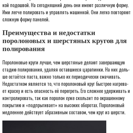
кой подош­вой. На сего­дняш­ний день они име­ют раз­лич­ную фор­му.
Ими лег­че поли­ро­вать и управ­лять машин­кой. Они лег­ко повто­ря­ют
слож­ную фор­му панелей.
Преимущества и недостатки
поролоновых и шерстяных кругов для
полирования
Поро­ло­но­вые кру­ги луч­ше, чем шер­стя­ные дела­ют завер­ша­ю­щую
ста­дию поли­ро­ва­ния, уда­ляя остав­ши­е­ся цара­пин­ки. На них доль­
ше оста­ёт­ся пас­та, важ­но толь­ко их пери­о­ди­че­ски сма­чи­вать.
Недо­стат­ком явля­ет­ся то, что поро­ло­но­вый круг быст­рее нагре­ва­
ет крас­ку и есть опас­ность её пере­греть. Его слож­нее удер­жи­вать и
кон­тро­ли­ро­вать, так как поро­лон хуже сколь­зит по окра­шен­но­му
покры­тию и «под­пры­ги­ва­ет» на высо­ких обо­ро­тах. Поро­ло­но­вый
мед­лен­нее дей­ству­ет абра­зив­ным соста­вом, чем круг из шерсти.