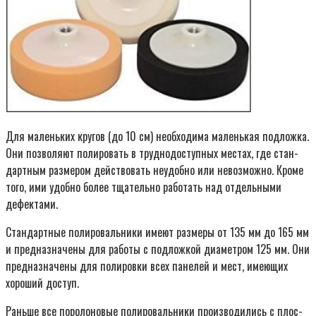
Для малень­ких кру­гов (до 10 см) необ­хо­ди­ма малень­кая под­лож­ка.
Они поз­во­ля­ют поли­ро­вать в труд­но­до­ступ­ных местах, где стан­
дарт­ным раз­ме­ром дей­ство­вать неудоб­но или невоз­мож­но. Кро­ме
того, ими удоб­но более тща­тель­но рабо­тать над отдель­ны­ми
дефектами.
Стан­дарт­ные поли­ро­валь­ни­ки име­ют раз­ме­ры от 135 мм до 165 мм
и пред­на­зна­че­ны для рабо­ты с под­лож­кой диа­мет­ром 125 мм. Они
пред­на­зна­че­ны для поли­ров­ки всех пане­лей и мест, име­ю­щих
хоро­ший доступ.
Рань­ше все поро­ло­но­вые поли­ро­валь­ни­ки про­из­во­ди­лись с плос­