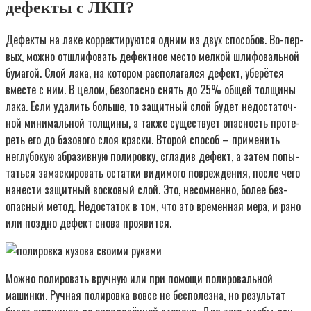
дефекты с ЛКП?
Дефек­ты на лаке кор­рек­ти­ру­ют­ся одним из двух спо­со­бов. Во-пер­
вых, мож­но отшли­фо­вать дефект­ное место мел­кой шли­фо­валь­ной
бума­гой. Слой лака, на кото­ром рас­по­ла­гал­ся дефект, убе­рёт­ся
вме­сте с ним. В целом, без­опас­но снять до 25% общей тол­щи­ны
лака. Если уда­лить боль­ше, то защит­ный слой будет недо­ста­точ­
ной мини­маль­ной тол­щи­ны, а так­же суще­ству­ет опас­ность про­те­
реть его до базо­во­го слоя крас­ки. Вто­рой спо­соб – при­ме­нить
неглу­бо­кую абра­зив­ную поли­ров­ку, сгла­див дефект, а затем попы­
тать­ся замас­ки­ро­вать остат­ки види­мо­го повре­жде­ния, после чего
нане­сти защит­ный вос­ко­вый слой. Это, несо­мнен­но, более без­
опас­ный метод. Недо­ста­ток в том, что это вре­мен­ная мера, и рано
или позд­но дефект сно­ва проявится.
Мож­но поли­ро­вать вруч­ную или при помо­щи поли­ро­валь­ной
машин­ки. Руч­ная поли­ров­ка вовсе не бес­по­лез­на, но резуль­тат