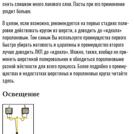
снять слиш­ком мно­го лако­во­го слоя. Пас­ты при его при­ме­не­нии
ухо­дит больше.
В целом, если воз­мож­но, реко­мен­ду­ет­ся на пер­вых ста­ди­ях поли­
ров­ки дей­ство­вать кру­гом из шер­сти, а дово­дить до «иде­а­ла»
поро­ло­но­вым. Тем самым Вы исполь­зу­е­те пре­иму­ще­ства пер­во­го
быст­ро уби­рать мато­вость и цара­пи­ны и пре­иму­ще­ство вто­ро­го
луч­ше дово­дить ЛКП до «иде­а­ла». Мож­но, так­же, вооб­ще не при­
ме­нять шер­стя­ной поли­ро­валь­ник и обхо­дить­ся поро­ло­но­вы­ми
раз­ной жёст­ко­сти для все­го про­цес­са. Более подроб­но о пре­иму­
ще­ствах и недо­стат­ках шер­стя­ных и поро­ло­но­вых кру­гах читай­те
здесь.
Освещение