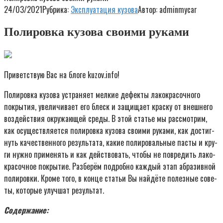
24/03/2021
Рубрика:
Эксплуатация кузова
Автор:
adminmycar
Полировка кузова своими руками
При­вет­ствую Вас на бло­ге kuzov.info!
Поли­ров­ка кузо­ва устра­ня­ет мел­кие дефек­ты лако­кра­соч­но­го
покры­тия, уве­ли­чи­ва­ет его блеск и защи­ща­ет крас­ку от внеш­не­го
воз­дей­ствия окру­жа­ю­щей сре­ды. В этой ста­тье мы рас­смот­рим,
как осу­ществ­ля­ет­ся поли­ров­ка кузо­ва сво­и­ми рука­ми, как достиг­
нуть каче­ствен­но­го резуль­та­та, какие поли­ро­валь­ные пас­ты и кру­
ги нуж­но при­ме­нять и как дей­ство­вать, что­бы не повре­дить лако­
кра­соч­ное покры­тие. Раз­бе­рём подроб­но каж­дый этап абра­зив­ной
поли­ров­ки. Кро­ме того, в кон­це ста­тьи Вы най­дё­те полез­ные сове­
ты, кото­рые улуч­шат результат.
Содер­жа­ние: