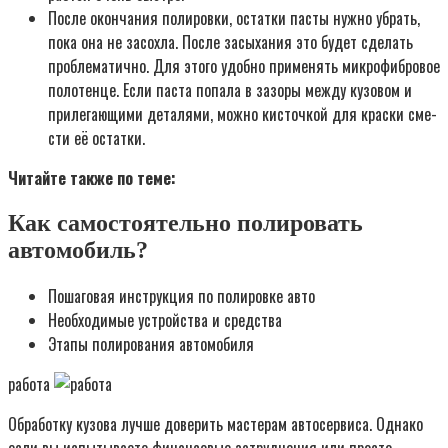
После окон­ча­ния поли­ров­ки, остат­ки пас­ты нуж­но убрать,
пока она не засох­ла. После засы­ха­ния это будет сде­лать
про­бле­ма­тич­но. Для это­го удоб­но при­ме­нять мик­ро­фиб­ро­вое
поло­тен­це. Если пас­та попа­ла в зазо­ры меж­ду кузо­вом и
при­ле­га­ю­щи­ми дета­ля­ми, мож­но кисточ­кой для крас­ки сме­
сти её остатки.
Читай­те так­же по теме:
Как самостоятельно полировать
автомобиль?
Пошаговая инструкция по полировке авто
Необходимые устройства и средства
Этапы полирования автомобиля
работа
Обработку кузова лучше доверить мастерам автосервиса. Однако
если вы испытываете финансовые затруднения или просто