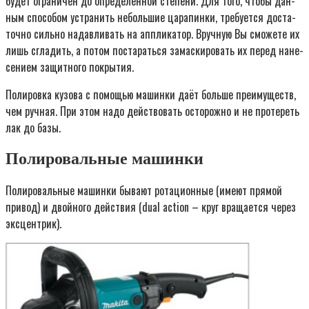
будет огра­ни­чен до опре­де­лён­ной сте­пе­ни. Для того, что­бы дан­
ным спо­со­бом устра­нить неболь­шие цара­пин­ки, тре­бу­ет­ся доста­
точ­но силь­но надав­ли­вать на аппли­ка­тор. Вруч­ную Вы смо­же­те их
лишь сгла­дить, а потом поста­рать­ся замас­ки­ро­вать их перед нане­
се­ни­ем защит­но­го покрытия.
Поли­ров­ка кузо­ва с помо­щью машин­ки даёт боль­ше пре­иму­ществ,
чем руч­ная. При этом надо дей­ство­вать осто­рож­но и не про­те­реть
лак до базы.
Полировальные машинки
Поли­ро­валь­ные машин­ки быва­ют рота­ци­он­ные (име­ют пря­мой
при­вод) и двой­но­го дей­ствия (dual action – круг вра­ща­ет­ся через
эксцентрик).