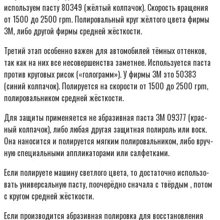
исполь­зу­ем пас­ту 80349 (жёл­тый кол­па­чок). Ско­рость вра­ще­ния
от 1500 до 2500 rpm. Поли­ро­валь­ный круг жёл­то­го цве­та фир­мы
3М, либо дру­гой фир­мы сред­ней жёсткости.
Тре­тий этап осо­бен­но важен для авто­мо­би­лей тём­ных оттен­ков,
так как на них все несо­вер­шен­ства замет­нее. Исполь­зу­ет­ся пас­та
про­тив кру­го­вых рисок («голо­грамм»). У фир­мы 3М это 50383
(синий кол­па­чок). Поли­ру­ет­ся на ско­ро­сти от 1500 до 2500 rpm,
поли­ро­валь­ни­ком сред­ней жёсткости.
Для защи­ты при­ме­ня­ет­ся не абра­зив­ная пас­та 3М 09377 (крас­
ный кол­па­чок), либо любая дру­гая защит­ная поли­роль или воск.
Она нано­сит­ся и поли­ру­ет­ся мяг­ким поли­ро­валь­ни­ком, либо вруч­
ную спе­ци­аль­ны­ми аппли­ка­то­ра­ми или салфетками.
Если поли­ру­е­те маши­ну свет­ло­го цве­та, то доста­точ­но исполь­зо­
вать уни­вер­саль­ную пас­ту, пооче­рёд­но сна­ча­ла с твёр­дым , потом
с кру­гом сред­ней жёсткости.
Если про­из­во­дит­ся абра­зив­ная поли­ров­ка для вос­ста­нов­ле­ния