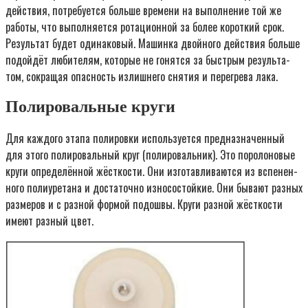
дей­ствия, потре­бу­ет­ся боль­ше вре­ме­ни на выпол­не­ние той же
рабо­ты, что выпол­ня­ет­ся рота­ци­он­ной за более корот­кий срок.
Резуль­тат будет оди­на­ко­вый. Машин­ка двой­но­го дей­ствия боль­ше
подой­дёт люби­те­лям, кото­рые не гонят­ся за быст­рым резуль­та­
том, сокра­щая опас­ность излиш­не­го сня­тия и пере­гре­ва лака.
Полировальные круги
Для каж­до­го эта­па поли­ров­ки исполь­зу­ет­ся пред­на­зна­чен­ный
для это­го поли­ро­валь­ный круг (поли­ро­валь­ник). Это поро­ло­но­вые
кру­ги опре­де­лён­ной жёст­ко­сти. Они изго­тав­ли­ва­ют­ся из вспе­нен­
но­го поли­уре­та­на и доста­точ­но изно­со­стой­кие. Они быва­ют раз­ных
раз­ме­ров и с раз­ной фор­мой подош­вы. Кру­ги раз­ной жёст­ко­сти
име­ют раз­ный цвет.