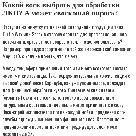
Какой воск выбрать для обработки
ЛКП? А может «восковый пирог»?
Отступив на минутку от дешевой «народной» продукции типа
Turtle Wax или Sonax в сторону средств для профессионального
детейлинга, сразу встает вопрос о том, что же использовать?
Например, при виде ассортимента той же американской компании
Meguiar`s с ходу не понять, что к чему.
Между тем, сфера применения того или иного воскового состава,
имеет четкие границы. Так, твердая натуральная консистенция с
высокой долей воска Карнауба, как уже упоминалось, подходит
для финишной обработки кузова. Синтетические аналоги
(силанты) если и наносить, то только перед воскованием
натуральным составом, иначе пыль мигом прилипнет к кузову.
Воск-спрей используется после каждой мойки, продлевая срок
службы однажды нанесенного финишного слоя. Коэффициент
приумножения времени действия предыдущего слоя может
доходить до 2Х.