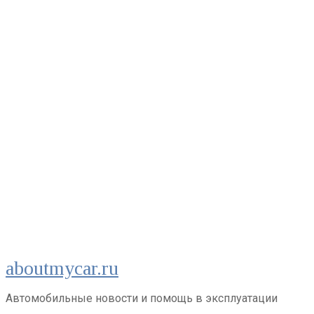
Перейти
aboutmycar.ru
к
контенту
Автомобильные новости и помощь в эксплуатации