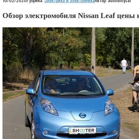
10/02/2020
Рубрика:
Электрика и электроника
Автор:
adminmycar
Обзор электромобиля Nissan Leaf цены 