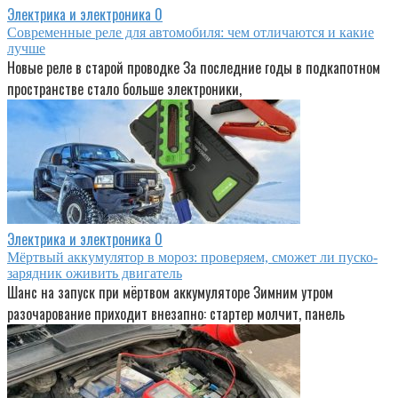
Электрика и электроника
0
Современные реле для автомобиля: чем отличаются и какие
лучше
Новые реле в старой проводке За последние годы в подкапотном
пространстве стало больше электроники,
Электрика и электроника
0
Мёртвый аккумулятор в мороз: проверяем, сможет ли пуско-
зарядник оживить двигатель
Шанс на запуск при мёртвом аккумуляторе Зимним утром
разочарование приходит внезапно: стартер молчит, панель