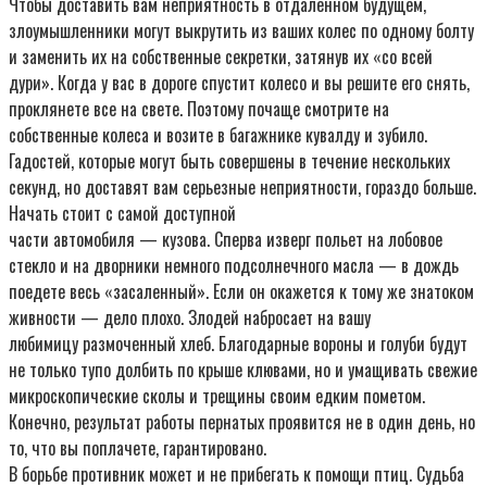
Чтобы доставить вам неприятность в отдаленном будущем,
злоумышленники могут выкрутить из ваших колес по одному болту
и заменить их на собственные секретки, затянув их «со всей
дури». Когда у вас в дороге спустит колесо и вы решите его снять,
проклянете все на свете. Поэтому почаще смотрите на
собственные колеса и возите в багажнике кувалду и зубило.
Гадостей, которые могут быть совершены в течение нескольких
секунд, но доставят вам серьезные неприятности, гораздо больше.
Hачать стоит с самой доступной
части автомобиля — кузова. Сперва изверг польет на лобовое
стекло и на дворники немного подсолнечного масла — в дождь
поедете весь «засаленный». Если он окажется к тому же знатоком
живности — дело плохо. Злодей набросает на вашу
любимицу размоченный хлеб. Благодарные вороны и голуби будут
не только тупо долбить по крыше клювами, но и умащивать свежие
микроскопические сколы и трещины своим едким пометом.
Конечно, результат работы пернатых проявится не в один день, но
то, что вы поплачете, гарантировано.
В борьбе противник может и не прибегать к помощи птиц. Судьба