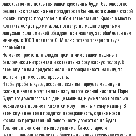
лакокрасочного покрытия вашей красавицы будет бесповоротно
решена, как только на нее попадет хотя бы немного смывки старой
краски, которая продается в любом автомагазине. Краска в местах
контакта сойдет до металла, повиснув на машине крупными
лопухами. Если смывкой обкидают всю машину, это обойдется вам
минимум в 1000 долларов США плюс потеря товарного вида
автомобиля.
Hе менее просто для злодея пройти мимо вашей машины с
баллончиком нитроэмали и оставить на боку жирную полосу. В
этом случае вам придется если не перекрашивать машину, то
долго и нудно ее заполировывать.
Чтобы угробить кузов, особенно если вы паркуете машину на
газоне, в землю могут вылить пару литров серной кислоты. Пары
будут воздействовать на днище машины, и уже через несколько
месяцев она прогниет. Кислотой могут полить и саму машину. В
этом случае ее тоже придется перекрашивать, однако новая
краска на протравленной поверхности держаться не будет.
Топливная система не менее уязвима. Самое старое и
распространенное средство- бросить несколько кусочков сахара в