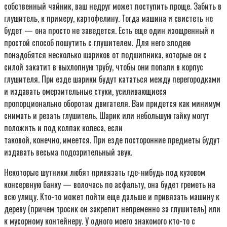
собственный чайник, ваш недруг может поступить проще. Забить в
глушитель, к примеру, картофелину. Тогда машина и свистеть не
будет — она просто не заведется. Есть еще один изощренный и
простой способ пошутить с глушителем. Для него злодею
понадобятся несколько шариков от подшипника, которые он с
силой закатит в выхлопную трубу, чтобы они попали в корпус
глушителя. При езде шарики будут кататься между перегородками
и издавать омерзительные стуки, усиливающиеся
пропорционально оборотам двигателя. Вам придется как минимум
снимать и резать глушитель. Шарик или небольшую гайку могут
положить и под колпак колеса, если
таковой, конечно, имеется. При езде посторонние предметы будут
издавать весьма подозрительный звук.
Hекоторые шутники любят привязать где-нибудь под кузовом
консервную банку — волочась по асфальту, она будет греметь на
всю улицу. Кто-то может пойти еще дальше и привязать машину к
дереву (причем тросик он закрепит непременно за глушитель) или
к мусорному контейнеру. У одного моего знакомого кто-то с