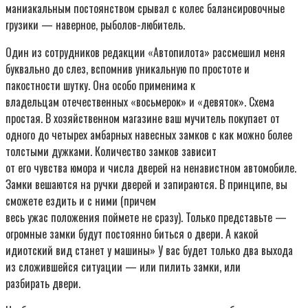
маниакальным постоянством срывал с колес балансировочные
грузики — наверное, рыболов-любитель.
Один из сотрудников редакции «Автопилота» рассмешил меня
буквально до слез, вспомнив уникальную по простоте и
пакостности шутку. Она особо применима к
владельцам отечественных «восьмерок» и «девяток». Схема
простая. В хозяйственном магазине ваш мучитель покупает от
одного до четырех амбарных навесных замков с как можно более
толстыми дужками. Количество замков зависит
от его чувства юмора и числа дверей на ненавистном автомобиле.
Замки вешаются на ручки дверей и запираются. В принципе, вы
сможете ездить и с ними (причем
весь ужас положения поймете не сразу). Только представьте —
огромные замки будут постоянно биться о двери. А какой
идиотский вид станет у машины» У вас будет только два выхода
из сложившейся ситуации — или пилить замки, или
разбирать двери.