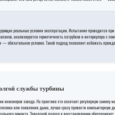
тирующих реальные условия эксплуатации. Испытание проводится при
лапанов, анализируется герметичность патрубков и интеркулера с по
 — обязательное условие. Такой подход позволяет избежать преждев
долгой службы турбины
и инженеров завода. На практике это означает регулярную замену 
 топлива или появления дыма, лучше сразу провести компьютерную д
тального ремонта. Заводской подход к восстановлению обеспечивае