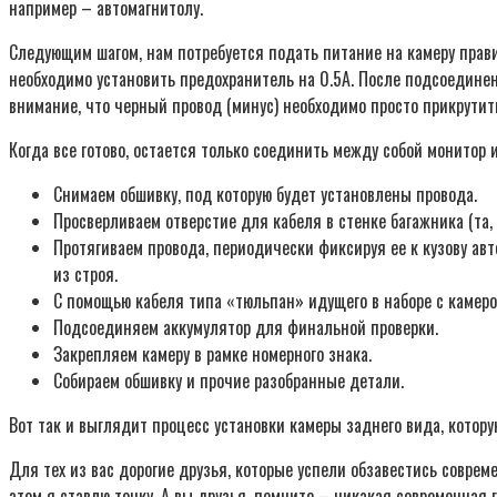
например – автомагнитолу.
Следующим шагом, нам потребуется подать питание на камеру прав
необходимо установить предохранитель на 0.5А. После подсоедине
внимание, что черный провод (минус) необходимо просто прикрутить
Когда все готово, остается только соединить между собой монитор
Снимаем обшивку, под которую будет установлены провода.
Просверливаем отверстие для кабеля в стенке багажника (та, 
Протягиваем провода, периодически фиксируя ее к кузову ав
из строя.
С помощью кабеля типа «тюльпан» идущего в наборе с камеро
Подсоединяем аккумулятор для финальной проверки.
Закрепляем камеру в рамке номерного знака.
Собираем обшивку и прочие разобранные детали.
Вот так и выглядит процесс установки камеры заднего вида, которую
Для тех из вас дорогие друзья, которые успели обзавестись соврем
этом я ставлю точку. А вы друзья, помните – никакая современная 