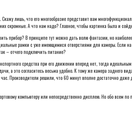
. Скажу лишь, что его многообразие представит вам многофункционал
их скромные. А что нам надо? Главное, чтобы картинка была и сойд
вить прибор? В принципе тут можно дать волю фантазии, но наиболее
циальные рамки с уже имеющимися отверстиями для камеры. Если на 
так – отчего подключить питание?
нспортного средства при его движении вперед нет, тогда идеальным 
чи, а это согласитесь весьма удобно. К тому же камера заднего вид
час. Производители решили, что 60 минут вполне достаточно даже 
ортовому компьютеру или непосредственно дисплею. Но обо всем по 