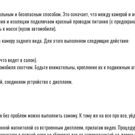
ильным и безопасным способом. Это означает, что между камерой и 
ния и изоляции подключаем красный проводок питания (с предохран
 к массе (кузов автомобиля).
 и камеру заднего вида. Для этого выполняем следующие действия:
что ведет в салон).
томобиля скотчем. Будьте внимательны, крепление их к подвижным аг
й, соединяем устройство с дисплеем.
 без проблем можно выполнить самому. К тому же на все про все, уйд
енной магнитолой со встроенным дисплеем, прилагаю видео. Процедур
гарнитура в полной мере не убережет вас от неприятностей на дороге