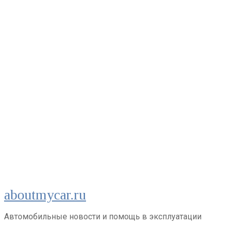
Перейти
aboutmycar.ru
к
контенту
Автомобильные новости и помощь в эксплуатации