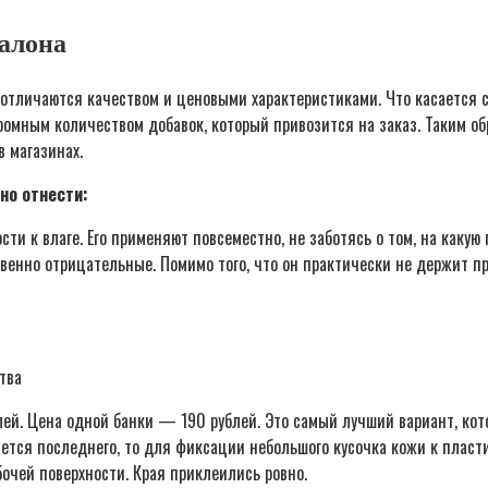
алона
 отличаются качеством и ценовыми характеристиками. Что касается
ромным количеством добавок, который привозится на заказ. Таким об
 магазинах.
но отнести:
ти к влаге. Его применяют повсеместно, не заботясь о том, на какую
енно отрицательные. Помимо того, что он практически не держит п
тва
ей. Цена одной банки — 190 рублей. Это самый лучший вариант, кот
ается последнего, то для фиксации небольшого кусочка кожи к пласти
очей поверхности. Края приклеились ровно.