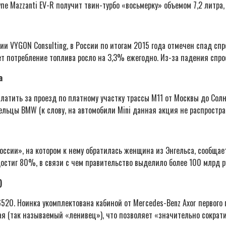
пе Mazzanti EV-R получит твин-турбо «восьмерку» объемом 7,2 литра
и VYGON Consulting, в России по итогам 2015 года отмечен спад спр
ет потребление топлива росло на 3,3% ежегодно. Из-за падения спро
а
платить за проезд по платному участку трассы М11 от Москвы до Сол
льцы BMW (к слову, на автомобили Mini данная акция не распростран
оссии», на котором к нему обратилась женщина из Энгельса, сообща
 достиг 80%, в связи с чем правительство выделило более 100 млрд р
)
20. Ноинка укомплектована кабиной от Mercedes-Benz Axor первого 
я (так называемый «ленивец»), что позволяет «значительно сократит