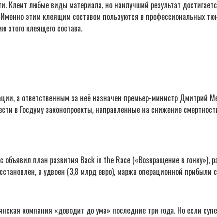
сти. Клеит любые виды материала, но наилучший результат достигает
й. Именно этим клеящим составом пользуются в профессиональных тю
ю этого клеящего состава.
ции, а ответственным за неё назначен премьер-министр Дмитрий Ме
нести в Госдуму законопроекты, направленные на снижение смертност
с объявил план развития Back in the Race («Возвращение в гонку»),
тановлен, а удвоен (3,8 млрд евро), маржа операционной прибыли с
ьянская компания «доводит до ума» последние три года. Но если суп