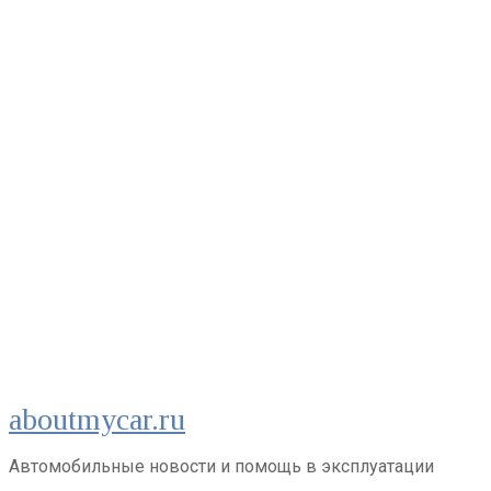
Перейти
aboutmycar.ru
к
контенту
Автомобильные новости и помощь в эксплуатации