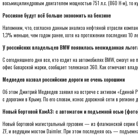
восьмицилиндровым двигателем мощностью 751 л.с. (860 Н∙м), то ку
Россияне будут всё больше экономить на бензине
Напомним, что, согласно данным анализа нефтяной отрасли компани
1,3% меньше, чем годом ранее, хотя на протяжении последних 10 л
У российских владельцев BMW появилась неожиданная льгот
С сегодняшнего дня все, кто ездит на автомобилях BMW, смогут не 
офис баварской марки, сообщает телеканал 360. Как отмечают владе
Медведев назвал российские дороги не очень хорошими
Об этом Дмитрий Медведев заявил на встрече с активом «Единой Р
с дорогами в Крыму. По его словам, износ дорожной сети в регионе
Новый бортовой КамАЗ: с автоматом и подъемной осью (фото
Новый бортовой магистральный грузовик — из флагманской серии 65
ZF, и ведущим мостом Daimler. При этом последняя ось — подъемна