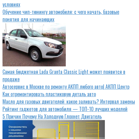
условиях
Обучение чип-тюнингу автомобиля: с чего начать, базовые
понятия для начинающих
Самая бюджетная Lada Granta Classic Light может появится в
продаже
Автосервис в Москве по ремонту АКПП любого авто| АКПП Центр
Как отремонтировать пластиковую деталь авто
Масло для газовых двигателей: какое заливать? Интервал замены
Рейтинг гаджетов для автомобиля — ТОП-10 лучших моделей
5 Причин Почему На Холодную Глохнет Двигатель