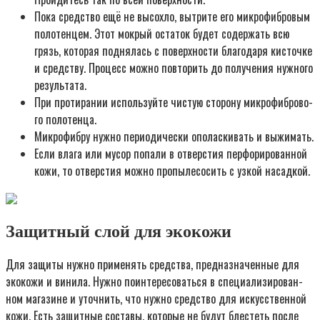
Пока сред­ство ещё не высох­ло, вытри­те его мик­ро­фиб­ро­вым
поло­тен­цем. Этот мок­рый оста­ток будет содер­жать всю
грязь, кото­рая под­ня­лась с поверх­но­сти бла­го­да­ря кисточ­ке
и сред­ству. Про­цесс мож­но повто­рить до полу­че­ния нуж­но­го
резуль­та­та.
При про­ти­ра­нии исполь­зуй­те чистую сто­ро­ну мик­ро­фиб­ро­во­
го поло­тен­ца.
Мик­ро­фиб­ру нуж­но пери­о­ди­че­ски опо­лас­ки­вать и выжи­мать.
Если вла­га или мусор попа­ли в отвер­стия пер­фо­ри­ро­ван­ной
кожи, то отвер­стия мож­но про­пы­ле­со­сить с узкой насад­кой.
Защитный слой для экокожи
Для защи­ты нуж­но при­ме­нять сред­ства, пред­на­зна­чен­ные для
эко­ко­жи и вини­ла. Нуж­но поин­те­ре­со­вать­ся в спе­ци­а­ли­зи­ро­ван­
ном мага­зине и уточ­нить, что нуж­но сред­ство для искус­ствен­ной
кожи. Есть защит­ные соста­вы, кото­рые не будут бле­стеть после