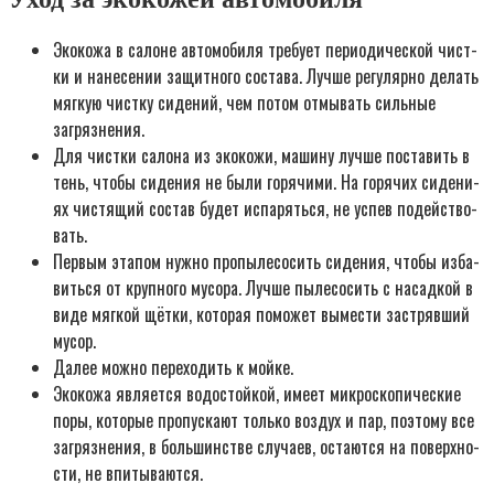
Эко­ко­жа в салоне авто­мо­би­ля тре­бу­ет пери­о­ди­че­ской чист­
ки и нане­се­нии защит­но­го соста­ва. Луч­ше регу­ляр­но делать
мяг­кую чист­ку сиде­ний, чем потом отмы­вать силь­ные
загряз­не­ния.
Для чист­ки сало­на из эко­ко­жи, маши­ну луч­ше поста­вить в
тень, что­бы сиде­ния не были горя­чи­ми. На горя­чих сиде­ни­
ях чистя­щий состав будет испа­рять­ся, не успев подей­ство­
вать.
Пер­вым эта­пом нуж­но про­пы­ле­со­сить сиде­ния, что­бы изба­
вить­ся от круп­но­го мусо­ра. Луч­ше пыле­со­сить с насад­кой в
виде мяг­кой щёт­ки, кото­рая помо­жет выме­сти застряв­ший
мусор.
Далее мож­но пере­хо­дить к мой­ке.
Эко­ко­жа явля­ет­ся водо­стой­кой, име­ет мик­ро­ско­пи­че­ские
поры, кото­рые про­пус­ка­ют толь­ко воз­дух и пар, поэто­му все
загряз­не­ния, в боль­шин­стве слу­ча­ев, оста­ют­ся на поверх­но­
сти, не впи­ты­ва­ют­ся.