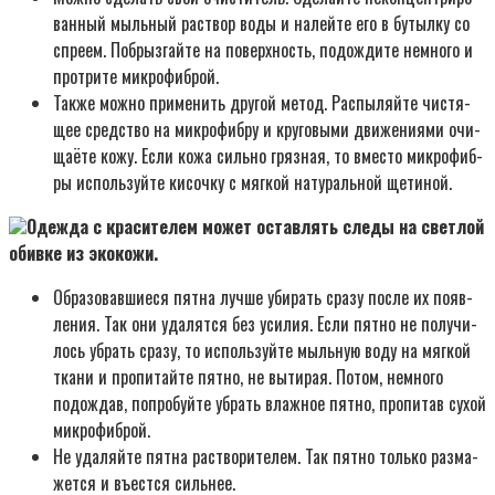
ван­ный мыль­ный рас­твор воды и налей­те его в бутыл­ку со
спре­ем. Побрыз­гай­те на поверх­ность, подо­жди­те немно­го и
про­три­те мик­ро­фиб­рой.
Так­же мож­но при­ме­нить дру­гой метод. Рас­пы­ляй­те чистя­
щее сред­ство на мик­ро­фиб­ру и кру­го­вы­ми дви­же­ни­я­ми очи­
ща­ё­те кожу. Если кожа силь­но гряз­ная, то вме­сто мик­ро­фиб­
ры исполь­зуй­те кисоч­ку с мяг­кой нату­раль­ной щети­ной.
Одеж­да с кра­си­те­лем может остав­лять сле­ды на свет­лой
обив­ке из эко­ко­жи.
Обра­зо­вав­ши­е­ся пят­на луч­ше уби­рать сра­зу после их появ­
ле­ния. Так они уда­лят­ся без уси­лия. Если пят­но не полу­чи­
лось убрать сра­зу, то исполь­зуй­те мыль­ную воду на мяг­кой
тка­ни и про­пи­тай­те пят­но, не выти­рая. Потом, немно­го
подо­ждав, попро­буй­те убрать влаж­ное пят­но, про­пи­тав сухой
мик­ро­фиб­рой.
Не уда­ляй­те пят­на рас­тво­ри­те­лем. Так пят­но толь­ко раз­ма­
жет­ся и въест­ся силь­нее.