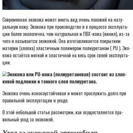
Совре­мен­ная эко­ко­жа может иметь вид очень похо­жий на нату­
раль­ную кожу. Эко­ко­жа при про­из­вод­стве и в про­цес­се экс­плу­а­та­
ции более эко­ло­гич­на, чем нату­раль­ная и ПВХ-кожа (винил), из-за
чего и назы­ва­ет­ся эко­ко­жей. Она изго­тав­ли­ва­ет­ся покры­ти­ем
мате­рии (хлоп­ка) эла­стич­ным поли­ме­ром поли­уре­та­ном ( PU ). Эко­
ко­жа оста­ёт­ся мяг­кой и эла­стич­ной на весь срок сво­ей экс­плу­а­та­
ции.
Эко­ко­жа или PU-кожа (поли­уре­та­но­вая) состо­ит из хлоп­
ко­вой под­лож­ки и тон­ко­го слоя поли­уре­та­на.
Эко­ко­жа очень изно­со­устой­чи­вая и может про­слу­жить дол­го при
пра­виль­ной экс­плу­а­та­ции и ухо­де.
В этой неболь­шой ста­тье рас­смот­рим, как осу­ществ­ля­ет­ся пра­
виль­ный уход за эко­ко­жей.
Уход за экокожей автомобиля