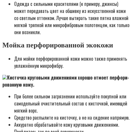
Одеж­да с силь­ны­ми кра­си­те­ля­ми (к при­ме­ру, джин­сы)
может пере­да­вать цвет на обшив­ку из искус­ствен­ной кожи
со свет­лым оттен­ком. Луч­ше выти­рать такие пят­на влаж­ной
мяг­кой тряп­кой или мик­ро­фиб­ро­вым поло­тен­цем, как толь­ко
они воз­ник­ли.
Мойка перфорированной экокожи
Для мой­ки пер­фо­ри­ро­ван­ной кожи мож­но так­же при­ме­нять
увлаж­нён­ную мик­ро­фиб­ру.
Кисточ­ка кру­го­вы­ми дви­же­ни­я­ми хоро­шо отмо­ет пер­фо­ри­
ро­ван­ную кожу.
При более силь­ном загряз­не­нии исполь­зуй­те покуп­ной или
само­дель­ный очи­сти­тель­ный состав с кисточ­кой, име­ю­щей
мяг­кий ворс.
Сред­ство рас­пы­ли­те на кисточ­ку, а не на сиде­ние напря­мую.
Акку­рат­но обра­ба­ты­вай­те кожу кру­го­вы­ми дви­же­ни­я­ми.
Прой­ди­тесь так по всей поверх­но­сти.