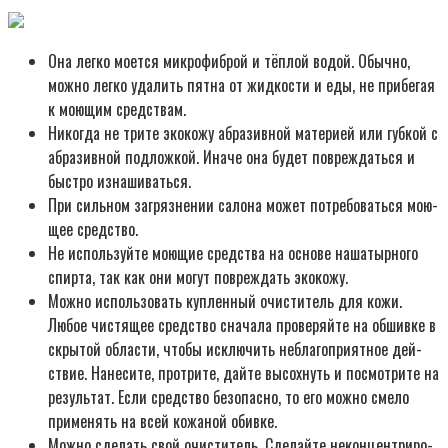
Она лег­ко моет­ся мик­ро­фиб­рой и тёп­лой водой. Обыч­но,
мож­но лег­ко уда­лить пят­на от жид­ко­сти и еды, не при­бе­гая
к мою­щим сред­ствам.
Нико­гда не три­те эко­ко­жу абра­зив­ной мате­ри­ей или губ­кой с
абра­зив­ной под­лож­кой. Ина­че она будет повре­ждать­ся и
быст­ро изна­ши­вать­ся.
При силь­ном загряз­не­нии сало­на может потре­бо­вать­ся мою­
щее сред­ство.
Не исполь­зуй­те мою­щие сред­ства на осно­ве наша­тыр­но­го
спир­та, так как они могут повре­ждать эко­ко­жу.
Мож­но исполь­зо­вать куп­лен­ный очи­сти­тель для кожи.
Любое чистя­щее сред­ство сна­ча­ла про­ве­ряй­те на обшив­ке в
скры­той обла­сти, что­бы исклю­чить небла­го­при­ят­ное дей­
ствие. Нане­си­те, про­три­те, дай­те высох­нуть и посмот­ри­те на
резуль­тат. Если сред­ство без­опас­но, то его мож­но сме­ло
при­ме­нять на всей кожа­ной обив­ке.
Мож­но сде­лать свой очи­сти­тель. Сде­лай­те некон­цен­три­ро­