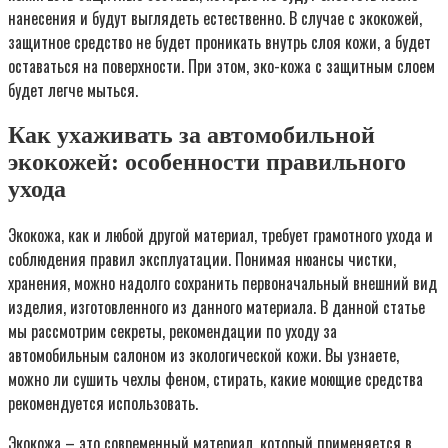
нане­се­ния и будут выгля­деть есте­ствен­но. В слу­чае с эко­ко­жей,
защит­ное сред­ство не будет про­ни­кать внутрь слоя кожи, а будет
оста­вать­ся на поверх­но­сти. При этом, эко-кожа с защит­ным сло­ем
будет лег­че мыть­ся.
Как ухаживать за автомобильной
экокожей: особенности правильного
ухода
Экокожа, как и любой другой материал, требует грамотного ухода и
соблюдения правил эксплуатации. Понимая нюансы чистки,
хранения, можно надолго сохранить первоначальный внешний вид
изделия, изготовленного из данного материала. В данной статье
мы рассмотрим секреты, рекомендации по уходу за
автомобильным салоном из экологической кожи. Вы узнаете,
можно ли сушить чехлы феном, стирать, какие моющие средства
рекомендуется использовать.
Экокожа – это современный материал, который применяется в