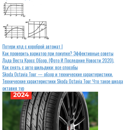
Потери кпд с короброй автомат |
Как проверить вариатор при покупке? Эффективные советы
Лада Веста Кросс Обзор. (Фото И Последние Новости 2020).
Как снять с авто шильдики: все способы
Skoda Octavia Tour — обзор и технические характеристики.
Технические характеристики Skoda Octavia Tour Что такое шкода
октавия тур