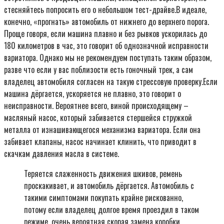
стесняйтесь попросить его о небольшом тест-драйве.В идеале,
конечно, «прогнать» автомобиль от нижнего до верхнего порога.
Проще говоря, если машина плавно и без рывков ускорилась до
180 километров в час, это говорит об однозначной исправности
вариатора. Однако мы не рекомендуем поступать таким образом,
разве что если у вас поблизости есть гоночный трек, а сам
владелец автомобиля согласен на такую стрессовую проверку.Если
машина дёргается, ускоряется не плавно, это говорит о
неисправности. Вероятнее всего, виной происходящему –
масляный насос, который забивается стершейся стружкой
металла от изнашивающегося механизма вариатора. Если она
забивает клапаны, насос начинает клинить, что приводит в
скачкам давления масла в системе.
Теряется слаженность движения шкивов, ремень
проскакивает, и автомобиль дёргается. Автомобиль с
такими симптомами покупать крайне рискованно,
потому если владелец долгое время проездил в таком
режиме, очень вероятная скорая замена коробки,