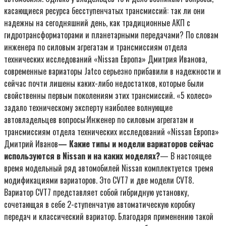
касающиеся ресурса бесступенчатых трансмиссий: так ли они
надежны на сегодняшний день, как традиционные АКП с
гидротрансформаторами и планетарными передачами? По словам
инженера по силовым агрегатам и трансмиссиям отдела
технических исследований «Nissan Европа» Дмитрия Иванова,
современные вариаторы Jatco серьезно прибавили в надежности и
сейчас почти лишены каких-либо недостатков, которые были
свойственны первым поколениям этих трансмиссий. «5 колесо»
задало техническому эксперту наиболее волнующие
автовладельцев вопросы:Инженер по силовым агрегатам и
трансмиссиям отдела технических исследований «Nissan Европа»
Дмитрий Иванов
— Какие типы и модели вариаторов сейчас
используются в Nissan и на каких моделях?
— В настоящее
время модельный ряд автомобилей Nissan комплектуется тремя
модификациями вариаторов. Это CVT7 и две модели CVT8.
Вариатор CVT7 представляет собой гибридную установку,
сочетающая в себе 2-ступенчатую автоматическую коробку
передач и классический вариатор. Благодаря применению такой