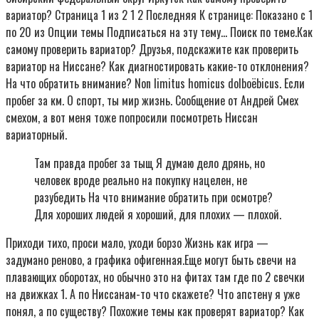
вариатор? Страница 1 из 2 1 2 Последняя К странице: Показано с 1
по 20 из Опции темы Подписаться на эту тему… Поиск по теме.Как
самому проверить вариатор? Друзья, подскажите как проверить
вариатор на Ниссане? Как диагностировать какие-то отклонения?
На что обратить внимание? Non limitus homicus dolboёbicus. Если
пробег за км. О спорт, ты мир жизнь. Сообщение от Андрей Смех
смехом, а вот меня тоже попросили посмотреть Ниссан
вариаторный.
Там правда пробег за тыщ Я думаю дело дрянь, но
человек вроде реально на покупку нацелен, не
разубедить На что внимание обратить при осмотре?
Для хороших людей я хороший, для плохих — плохой.
Приходи тихо, проси мало, уходи борзо Жизнь как игра —
задумано реново, а графика офигенная.Еще могут быть свечи на
плавающих оборотах, но обычно это на фитах там где по 2 свечки
на движках 1. А по Ниссанам-то что скажете? Что апстену я уже
понял, а по существу? Похожие темы как проверят вариатор? Как