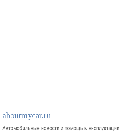
Перейти
aboutmycar.ru
к
контенту
Автомобильные новости и помощь в эксплуатации