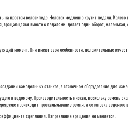
ь на простом велосипеде. Человек медленно крутит педали. Колесо 
я, вращающаяся вместе с педалями, делает один оборот, маленькая, 
утящий момент. Они имеют свои особенности, положительные качест
создании самодельных станков, в станочном оборудование для измен
щего в ведомому. Производительность низкая, поскольку ремень скол
егрузке происходит проскальзывание ремня, и остановка ведомого в
коэффициента сцепления. Направление вращения не меняется.