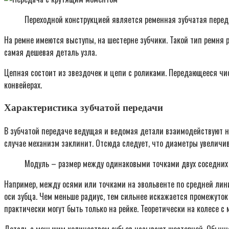
Переходной конструкцией является ременная зубчатая перед
На ремне имеются выступы, на шестерне зубчики. Такой тип ремня р
самая дешевая деталь узла.
Цепная состоит из звездочек и цепи с роликами. Передающееся чи
конвейерах.
Характеристика зубчатой передачи
В зубчатой передаче ведущая и ведомая детали взаимодействуют н
случае механизм заклинит. Отсюда следует, что диаметры увеличив
Модуль – размер между одинаковыми точками двух соседних 
Например, между осями или точками на эвольвенте по средней лин
оси зубца. Чем меньше радиус, тем сильнее искажается промежуто
практически могут быть только на рейке. Теоретически на колесе 
Деталь с меньшим количеством зубьев называют шестерней. Обычно