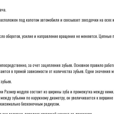
ача.
асположен под капотом автомобиля и связывает звездочки на осях ко
сло оборотов, усилие и направление вращения не меняются. Цепные 
епосредственно, за счет зацепления зубьев. Основное правило рабо
аются в прямой зависимости от количества зубьев. Одни значения м
зубьев.
ии Размер модуля состоит из ширины зуба и промежутка между ними.
к между зубьями по наружному диаметру, он увеличивается к вершин
с максимально бесконечным радиусом.
 она ведущая, передает крутящий момент от двигателя.