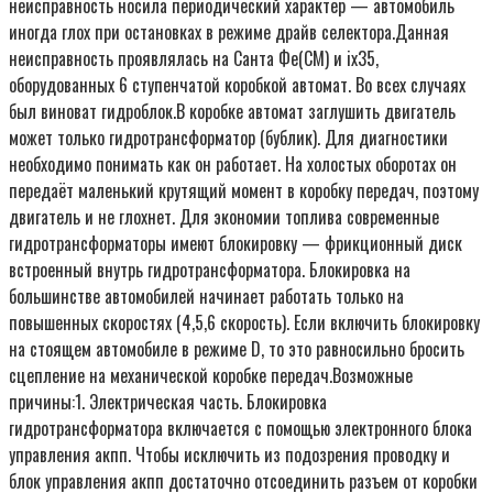
неисправность носила периодический характер — автомобиль
иногда глох при остановках в режиме драйв селектора.Данная
неисправность проявлялась на Санта Фе(CM) и ix35,
оборудованных 6 ступенчатой коробкой автомат. Во всех случаях
был виноват гидроблок.В коробке автомат заглушить двигатель
может только гидротрансформатор (бублик). Для диагностики
необходимо понимать как он работает. На холостых оборотах он
передаёт маленький крутящий момент в коробку передач, поэтому
двигатель и не глохнет. Для экономии топлива современные
гидротрансформаторы имеют блокировку — фрикционный диск
встроенный внутрь гидротрансформатора. Блокировка на
большинстве автомобилей начинает работать только на
повышенных скоростях (4,5,6 скорость). Если включить блокировку
на стоящем автомобиле в режиме D, то это равносильно бросить
сцепление на механической коробке передач.Возможные
причины:1. Электрическая часть. Блокировка
гидротрансформатора включается с помощью электронного блока
управления акпп. Чтобы исключить из подозрения проводку и
блок управления акпп достаточно отсоединить разъем от коробки