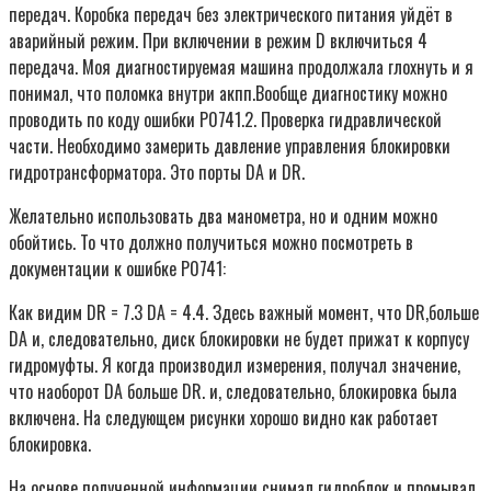
передач. Коробка передач без электрического питания уйдёт в
аварийный режим. При включении в режим D включиться 4
передача. Моя диагностируемая машина продолжала глохнуть и я
понимал, что поломка внутри акпп.Вообще диагностику можно
проводить по коду ошибки Р0741.2. Проверка гидравлической
части. Необходимо замерить давление управления блокировки
гидротрансформатора. Это порты DA и DR.
Желательно использовать два манометра, но и одним можно
обойтись. То что должно получиться можно посмотреть в
документации к ошибке Р0741:
Как видим DR = 7.3 DA = 4.4. Здесь важный момент, что DR,больше
DA и, следовательно, диск блокировки не будет прижат к корпусу
гидромуфты. Я когда производил измерения, получал значение,
что наоборот DA больше DR. и, следовательно, блокировка была
включена. На следующем рисунки хорошо видно как работает
блокировка.
На основе полученной информации снимал гидроблок и промывал