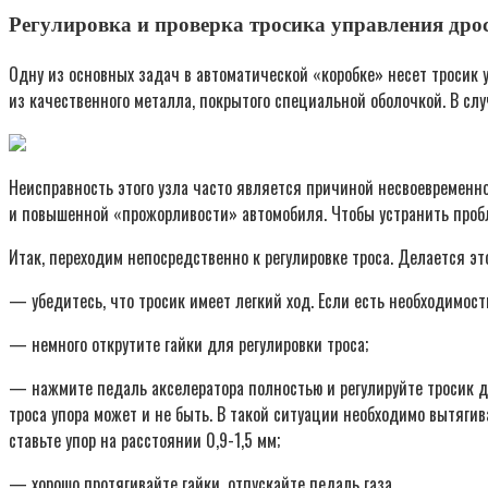
Регулировка и проверка тросика управления др
Одну из основных задач в автоматической «коробке» несет тросик 
из качественного металла, покрытого специальной оболочкой. В слу
Неисправность этого узла часто является причиной несвоевременно
и повышенной «прожорливости» автомобиля. Чтобы устранить пробл
Итак, переходим непосредственно к регулировке троса. Делается э
— убедитесь, что тросик имеет легкий ход. Если есть необходимость
— немного открутите гайки для регулировки троса;
— нажмите педаль акселератора полностью и регулируйте тросик до 
троса упора может и не быть. В такой ситуации необходимо вытягив
ставьте упор на расстоянии 0,9-1,5 мм;
— хорошо протягивайте гайки, отпускайте педаль газа.