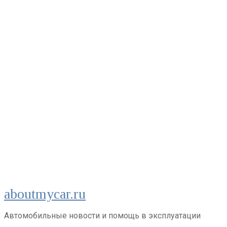
Перейти
aboutmycar.ru
к
контенту
Автомобильные новости и помощь в эксплуатации