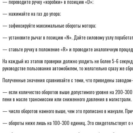
— переводите ручку «коробки» в позицию «D»;
— нажимайте на газ до упора;
— зафиксируйте максимальные обороты мотора;
— установите рычаг в позицию «N». Дайте силовому узлу поработать
— ставьте ручку в положение «R» и проводите аналогичную процед
На каждый из этапов проверки должно уходить не более 5-6 секунд.
руководстве пользования автомобилем, то желательно сразу же сбр
Полученные значения сравнивайте с теми, что приведены заводом-
— если количество оборотов выше допустимого уровня на 200-300 
пени в масле трансмиссии или сниженного давления в магистрали.
— число оборотов намного выше, чем это прописано в мануале. Пр
— обороты ниже лишь на 100-300 единиц. Это свидетельствует о н