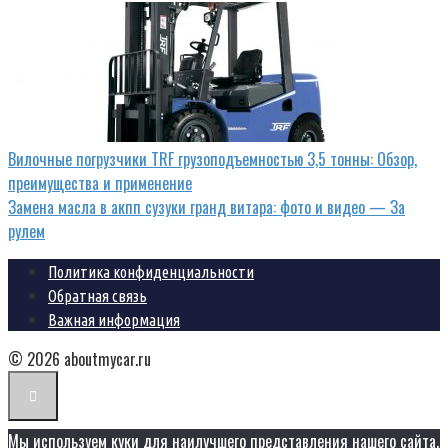
Вилочные погрузчики TRF грузоподъемностью 3,5 тонны: Обзор,
преимущества и применение
Замена масла в акпп сузуки гранд витара: фото и видео — За
рулем
Политика конфиденциальности
Обратная связь
Важная информация
© 2026 aboutmycar.ru
Мы используем куки для наилучшего представления нашего сайта.