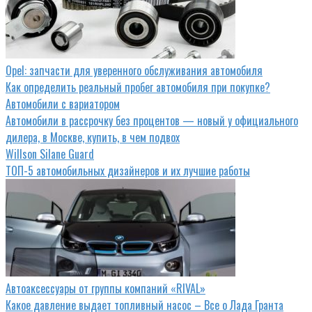
Opel: запчасти для уверенного обслуживания автомобиля
Как определить реальный пробег автомобиля при покупке?
Автомобили с вариатором
Автомобили в рассрочку без процентов — новый у официального
дилера, в Москве, купить, в чем подвох
Willson Silane Guard
ТОП-5 автомобильных дизайнеров и их лучшие работы
Автоаксессуары от группы компаний «RIVAL»
Какое давление выдает топливный насос – Все о Лада Гранта