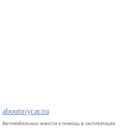
Перейти
aboutmycar.ru
к
контенту
Автомобильные новости и помощь в эксплуатации