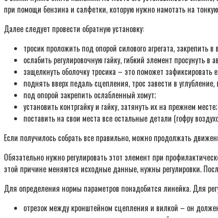
при помощи бензина и салфетки, которую нужно намотать на тонкую п
Далее следует провести обратную установку:
тросик проложить под опорой силового агрегата, закрепить в 
ослабить регулировочную гайку, гибкий элемент просунуть в 
защелкнуть оболочку тросика – это поможет зафиксировать ег
поднять вверх педаль сцепления, трос завести в углубление,
под опорой закрепить ослабленный хомут;
установить контргайку и гайку, затянуть их на прежнем месте;
поставить на свои места все остальные детали (гофру воздухо
Если получилось собрать все правильно, можно продолжать движен
Обязательно нужно регулировать этот элемент при профилактическ
этой причине меняются исходные данные, нужны регулировки. Посл
Для определения нормы параметров понадобится линейка. Для рег
отрезок между кронштейном сцепления и вилкой – он должен