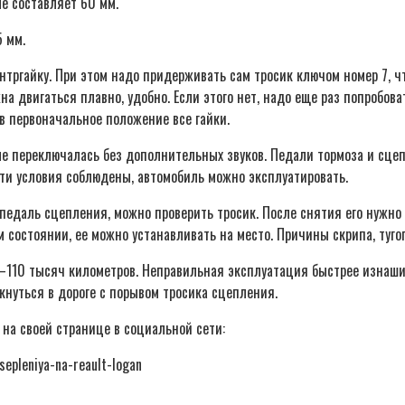
е составляет 60 мм.
5 мм.
онтргайку. При этом надо придерживать сам тросик ключом номер 7, 
 двигаться плавно, удобно. Если этого нет, надо еще раз попробова
в первоначальное положение все гайки.
е переключалась без дополнительных звуков. Педали тормоза и сце
ти условия соблюдены, автомобиль можно эксплуатировать.
едаль сцепления, можно проверить тросик. После снятия его нужно п
ем состоянии, ее можно устанавливать на место. Причины скрипа, туг
0–110 тысяч километров. Неправильная эксплуатация быстрее изнаши
нуться в дороге с порывом тросика сцепления.
 на своей странице в социальной сети:
epleniya-na-reault-logan