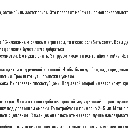
, автомобиль застопорить. Это позволит избежать самопроизвольно
 с 16-клапанным силовым агрегатом, то нужно ослабить хомут. Всем д
су сцепления будет легче добраться.
езаметен. Его нужно снять. За грузом имеются контргайка и гайка. И
находится под рулевой колонкой. Чтобы было удобно, надо предельн
пления. Трос вытянуть, приложив усилие.
сека. Их отрезать плоскогубцами. Под левой опорой имеется хомут кр
 звуки. Для этого понадобится простой медицинский шприц, лучше вз
лку под давлением смазки. Ее потребуется примерно 2–5 мл. Можно п
ов сцепления. С пальцев она плохо отмывается, лучше накладывать
 особенно для новичков, поэтому желательно запомнить его местонах