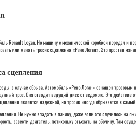
an
биль Renault Logan. Но машину с механической коробкой передач и 
ровать или менять тросик сцепления «Рено Логан». Это простая ман
са сцепления
 езды, в случае обрыва. Автомобиль «Рено Логан» оснащен тросовым 
анный трос. Она отводит ведущий диск от ведомого. Это действие о
сцепления является надежной, но тросик иногда обрывается в самы
епления. Не нужно впадать в панику, даже если это случилось на ож
рость, завести двигатель, потихоньку отъехать на обочину. Там осущ