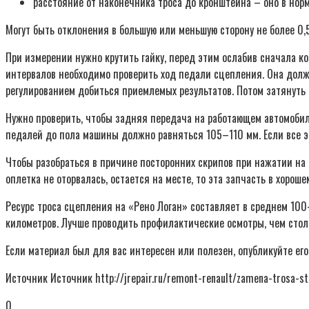
расстояние от наконечника троса до кронштейна – оно в норм
Могут быть отклонения в большую или меньшую сторону не более 0,
При измерении нужно крутить гайку, перед этим ослабив сначала к
интервалов необходимо проверить ход педали сцепления. Она должна
регулированием добиться приемлемых результатов. Потом затянуть 
Нужно проверить, чтобы задняя передача на работающем автомобил
педалей до пола машины должно равняться 105–110 мм. Если все э
Чтобы разобраться в причине посторонних скрипов при нажатии на п
оплетка не оторвалась, остается на месте, то эта запчасть в хорош
Ресурс троса сцепления на «Рено Логан» составляет в среднем 10
километров. Лучше проводить профилактические осмотры, чем столк
Если материал был для вас интересен или полезен, опубликуйте его
Источник Источник http://jrepair.ru/remont-renault/zamena-trosa-sts
0