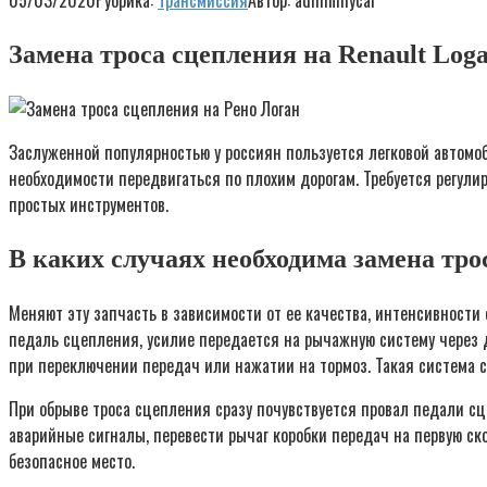
05/03/2020
Рубрика:
Трансмиссия
Автор:
adminmycar
Замена троса сцепления на Renault Log
Заслуженной популярностью у россиян пользуется легковой автомо
необходимости передвигаться по плохим дорогам. Требуется регули
простых инструментов.
В каких случаях необходима замена тро
Меняют эту запчасть в зависимости от ее качества, интенсивности
педаль сцепления, усилие передается на рычажную систему через д
при переключении передач или нажатии на тормоз. Такая система 
При обрыве троса сцепления сразу почувствуется провал педали сц
аварийные сигналы, перевести рычаг коробки передач на первую ско
безопасное место.