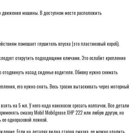
го движения машины. В доступном месте расположить
ействиям помешает глушитель впуска (это пластиковый короб).
х следует открутить подходящими ключами. Это ослабит крепление
о отодвинуть назад сиденье водителя. Обивку нужно снимать
епления, его нужно снять. Весь тросик вытаскивать через моторный
ять на 5 мл. У него надо наискосок срезать колпачок. Все детали
рименять смазку Mobil Mobilgease XHP 222 или любую другую, но
 ее одноразовой ложкой.
ождение. Если на деталях видна старая смазка, ее можно удалить