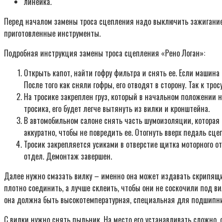
линейка.
Перед началом замены троса сцепления надо выключить зажигание
приготовленные инструменты.
Подробная инструкция замены троса сцепления «Рено Логан»:
Открыть капот, найти гофру фильтра и снять ее. Если машина
После того как сняли гофры, его отводят в сторону. Так к тро
На тросике закреплен груз, который в начальном положении н
тросика, его будет легче вытянуть из вилки и кронштейна.
В автомобильном салоне снять часть шумоизоляции, которая 
аккуратно, чтобы не повредить ее. Отогнуть вверх педаль сце
Тросик закрепляется усиками в отверстие щитка моторного от
отдел. Демонтаж завершен.
Далее нужно смазать вилку – именно она может издавать скрипящие
плотно соединить, а лучше склеить, чтобы они не соскочили под ви
она должна быть высокотемпературная, специальная для подшипник
С вилки нужно снять пыльник. На место его устанавливать сложно,