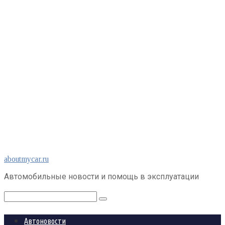
Перейти
aboutmycar.ru
к
Автомобильные новости и помощь в эксплуатации
контенту
Поиск:
Автоновости