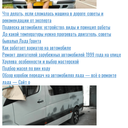
Что делать, если сломалась машина в дороге: советы и
рекомендации от эксперта
Подвеска автомобиля: устройство, виды и принцип работы
До какой температуры нужно прогревать двигатель, советы
бывалых Лада Гранта
Как работает вариатор на автомобиле
Ремонт двигателей зарубежных автомобилей 1999 года на улице
Хрулева: особенности и выбор мастерской
Подбор масел по вин коду
Обзор коробок передач на автомобилях лада — всё о ремонте
лада — Сайт о