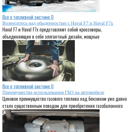
Все о топливной системе
0
Вознеситесь над обыденностью с Haval F7 и Haval F7x
Haval F7 и Haval F7x представляют собой кроссоверы,
объединяющие в себе элегантный дизайн, мощные
Все о топливной системе
0
Преимущества использования ГБО на автомобиле
Ценовое преимущество газового топлива над бензином уже давно
стало существенным поводом для приобретения газобалонного