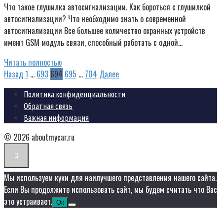
Что такое глушилка автосигнализации. Как бороться с глушилкой
автосигнализации? Что необходимо знать о современной
автосигнализации Все большее количество охранных устройств
имеют GSM модуль связи, способный работать с одной…
Читать полностью
Пагинация
Назад
1
…
693
694
695
…
704
Далее
записей
Политика конфиденциальности
Обратная связь
Важная информация
© 2026 aboutmycar.ru
Мы используем куки для наилучшего представления нашего сайта.
Если Вы продолжите использовать сайт, мы будем считать что Вас
это устраивает.
Ок