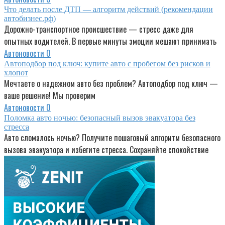
Что делать после ДТП — алгоритм действий (рекомендации
автобизнес.рф)
Дорожно-транспортное происшествие — стресс даже для
опытных водителей. В первые минуты эмоции мешают принимать
Автоновости
0
Автоподбор под ключ: купите авто с пробегом без рисков и
хлопот
Мечтаете о надежном авто без проблем? Автоподбор под ключ —
ваше решение! Мы проверим
Автоновости
0
Поломка авто ночью: безопасный вызов эвакуатора без
стресса
Авто сломалось ночью? Получите пошаговый алгоритм безопасного
вызова эвакуатора и избегите стресса. Сохраняйте спокойствие