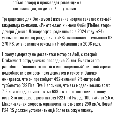
побьет рекорд и произведет революцию в
кастомизации, но деталей не уточнил
Традиционно для Donkervoort название модели связано с семьёй
владельца компании. «P» отсылает к имени Фиби (Phébe), второй
дочери Дениса Донкервоорта, родившейся в 2024 году. «24»
указывает на её год рождения, а «RS» напоминает о культовом D8
270 RS, установившем рекорд на Нюрбургринге в 2006 году.
Новому суперкару не достанется мотор от Audi, с которой
Donkervoort сотрудничала последние 25 лет. Вместо этого
разработан “полностью новый и инновационный” силовой агрегат,
подробности о котором пока держатся в секрете. Однако
ожидается, что он превзойдет 492-сильный 2,5-литровый
турбомотор F22 Final Five. Напомним, что эта модель весила всего
716 кг и обладала мощностью 698 л.с. в соотношении на тонну
веса. Это позволяло разогнаться F22 Final Five до 100 км/ч за 2,5 с.
Максимальная скорость ограничена на отметке в 290 км/ч. Новый
P24 RS должен установить ещё более высокую планку.