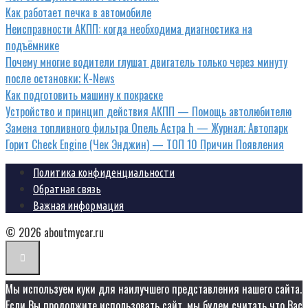
Как работает печка в автомобиле
Неисправности АКПП: когда необходима диагностика на
подъёмнике
Почему многие водители глушат двигатель только через минуту
после остановки; K-News
Как подготовить машину к покраске
Устройство и принцип действия АКПП — Помощь автолюбителю
Замена топливного фильтра Опель Астра h — Журнал; Автопарк
Горит Check Engine (Чек Энджин) — ТОП 10 Причин Появления
Политика конфиденциальности
Обратная связь
Важная информация
© 2026 aboutmycar.ru
Мы используем куки для наилучшего представления нашего сайта.
Если Вы продолжите использовать сайт, мы будем считать что Вас