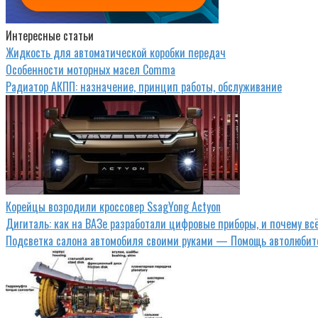
Интересные статьи
Жидкость для автоматической коробки передач
Особенности моторных масел Comma
Радиатор АКПП: назначение, принцип работы, обслуживание
Корейцы возродили кроссовер SsagYong Actyon
Дигиталь: как на ВАЗе разработали цифровые приборы, и почему в
Подсветка салона автомобиля своими руками — Помощь автолюбит