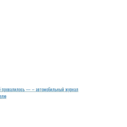
сё провалилось — – автомобильный журнал
елю