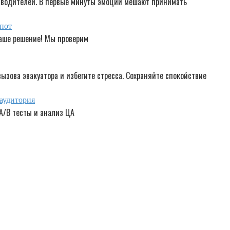
водителей. В первые минуты эмоции мешают принимать
опот
аше решение! Мы проверим
ызова эвакуатора и избегите стресса. Сохраняйте спокойствие
 аудитория
 A/B тесты и анализ ЦА