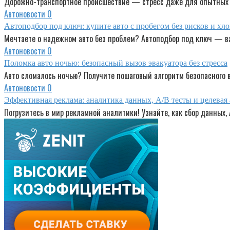
Дорожно-транспортное происшествие — стресс даже для опытных 
Автоновости
0
Автоподбор под ключ: купите авто с пробегом без рисков и хл
Мечтаете о надежном авто без проблем? Автоподбор под ключ — в
Автоновости
0
Поломка авто ночью: безопасный вызов эвакуатора без стресса
Авто сломалось ночью? Получите пошаговый алгоритм безопасного в
Автоновости
0
Эффективная реклама: аналитика данных, A/B тесты и целевая
Погрузитесь в мир рекламной аналитики! Узнайте, как сбор данных,