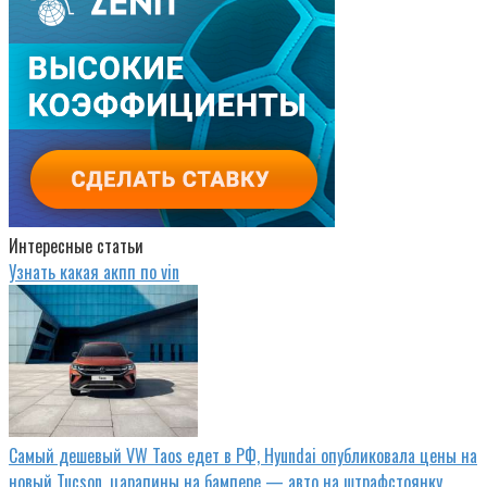
Интересные статьи
Узнать какая акпп по vin
Cамый дешевый VW Taos едет в РФ, Hyundai опубликовала цены на
новый Tucson, царапины на бампере — авто на штрафстоянку