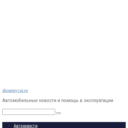
Перейти
aboutmycar.ru
к
Автомобильные новости и помощь в эксплуатации
контенту
Поиск:
Автоновости