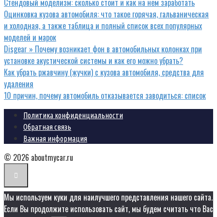
Стендовый моделизм: сколько стоит и как на нем заработать
Оцинковка кузова автомобиля: что такое горячая, гальваническая
и холодная, а также таблица и полный список всех популярных
моделей и марок
Disgear » Почему возникает фон в автомобильных колонках при
установке акустической системы и как его можно убрать?
Как убрать ржавчину (жучки) с кузова автомобиля, средства для
удаления
10 причин, почему автомобиль отказывается заводиться: список
Политика конфиденциальности
Обратная связь
Важная информация
© 2026 aboutmycar.ru
Мы используем куки для наилучшего представления нашего сайта.
Если Вы продолжите использовать сайт, мы будем считать что Вас