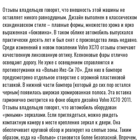
Отзывы владельцев говорят, что внешность этой машины не
оставляет никого равнодушным. Дизайн выполнен в классическом
скандинавском стиле – плавные формы, множество хрома и ярко
выраженная «боковина». В таком облике автомобиль выпускался
практически десять лет и был снят с производства лишь недавно.
Среди изменений в новом поколении Volvo XC70 отзывы отмечают
качественную линзованную оптику. Ксеноновые фары отлично
освещают дорогу. Не хуже с освещением справляются и
противотуманки на «Вольво Икс-Си 70». Для них в бампере
предусмотрено отдельное отверстие с огромной пластиковой
вставкой. В нижней части бампера (который до сих пор остался
черным) появилась широкая хромированная полоса. Эта вставка
гармонично смотрится на фоне общего дизайна Volvo XC70 2011.
Отзывы владельцев говорят, что автомобиль оборудован
«умными» зеркалами. Если приглядеться, можно увидеть
компактную камеру в месте крепления зеркал к двери. Она
обеспечивает круговой обзор и реагирует на слепые зоны. Таким
образом, езда на «Вольво» становится более безопасной. Впрочем,