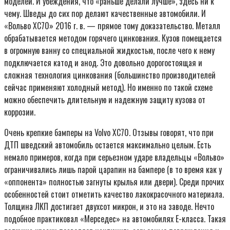
моделей. И убеждения, что «раньше делали лучше», здесь ни к
чему. Шведы до сих пор делают качественные автомобили. И
«Вольво ХС70» 2016 г. в. — прямое тому доказательство. Металл
обрабатывается методом горячего цинкования. Кузов помещается
в огромную ванну со специальной жидкостью, после чего к нему
подключается катод и анод. Это довольно дорогостоящая и
сложная технология цинкования (большинство производителей
сейчас применяют холодный метод). Но именно по такой схеме
можно обеспечить длительную и надежную защиту кузова от
коррозии.
Очень крепкие бамперы на Volvo XC70. Отзывы говорят, что при
ДТП шведский автомобиль остается максимально целым. Есть
немало примеров, когда при серьезном ударе владельцы «Вольво»
ограничивались лишь парой царапин на бампере (в то время как у
«оппонента» полностью загнуты крылья или двери). Среди прочих
особенностей стоит отметить качество лакокрасочного материала.
Толщина ЛКП достигает двухсот микрон, и это на заводе. Нечто
подобное практиковал «Мерседес» на автомобилях Е-класса. Такая