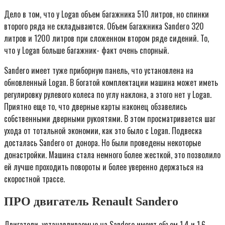
Дело в том, что у Logan объем багажника 510 литров, но спинки
второго ряда не складываются. Объем багажника Sandero 320
литров и 1200 литров при сложенном втором ряде сидений. То,
что у Logan больше багажник- факт очень спорный.
Sandero имеет туже приборную панель, что установлена на
обновленный Logan. В богатой комплектации машина может иметь
регулировку рулевого колеса по углу наклона, а этого нет у Logan.
Приятно еще то, что дверные карты наконец обзавелись
собственными дверными рукоятями. В этом просматривается шаг
ухода от тотальной экономии, как это было с Logan. Подвеска
досталась Sandero от донора. Но были проведены некоторые
донастройки. Машина стала немного более жесткой, это позволило
ей лучше проходить повороты и более уверенно держаться на
скоростной трассе.
ПРО двигатель Renault Sandero
Двигатели, устанавливаемые на Sandero имеют объем 1.4 и 1.6