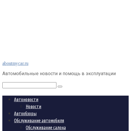
Перейти
aboutmycar.ru
к
Автомобильные новости и помощь в эксплуатации
контенту
Поиск:
Автоновости
Новости
Автообзоры
Обслуживание автомобиля
Обслуживание салона