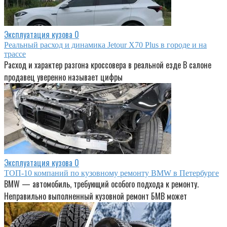
Эксплуатация кузова
0
Реальный расход и динамика Jetour X70 Plus в городе и на
трассе
Расход и характер разгона кроссовера в реальной езде В салоне
продавец уверенно называет цифры
Эксплуатация кузова
0
ТОП-10 компаний по кузовному ремонту BMW в Петербурге
BMW — автомобиль, требующий особого подхода к ремонту.
Неправильно выполненный кузовной ремонт БМВ может