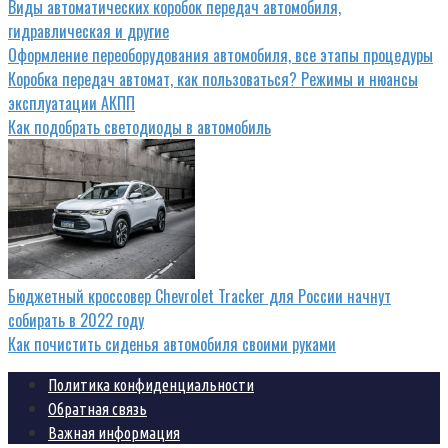
Виды автоматических коробок передач автомобиля,
гидравлическая и другие
Оформление переоборудования автомобиля, все этапы процедуры
Коробка передач автомат, как пользоваться? Режимы и нюансы
эксплуатации АКПП
Как подобрать светодиоды в автомобиль
Бюджетный кроссовер Chevrolet Tracker для России начнут
собирать в 2022 году
Как почистить сиденья автомобиля своими руками
Политика конфиденциальности
Обратная связь
Важная информация