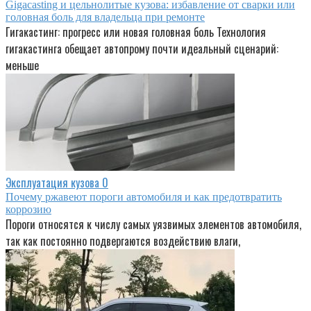
Gigacasting и цельнолитые кузова: избавление от сварки или
головная боль для владельца при ремонте
Гигакастинг: прогресс или новая головная боль Технология
гигакастинга обещает автопрому почти идеальный сценарий:
меньше
Эксплуатация кузова
0
Почему ржавеют пороги автомобиля и как предотвратить
коррозию
Пороги относятся к числу самых уязвимых элементов автомобиля,
так как постоянно подвергаются воздействию влаги,