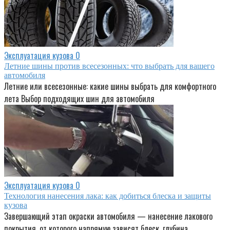
Эксплуатация кузова
0
Летние шины против всесезонных: что выбрать для вашего
автомобиля
Летние или всесезонные: какие шины выбрать для комфортного
лета Выбор подходящих шин для автомобиля
Эксплуатация кузова
0
Технология нанесения лака: как добиться блеска и защиты
кузова
Завершающий этап окраски автомобиля — нанесение лакового
покрытия, от которого напрямую зависят блеск, глубина