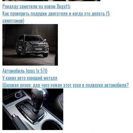
Роналду заметили на новом Bugatti
Как проверить подушки двигателя и когда это делать (5
симптомов)
Автомобиль lexus lx 570
У каких авто хороший металл
Шаровая опора: для чего нужен этот узел в подвеске автомобиля?