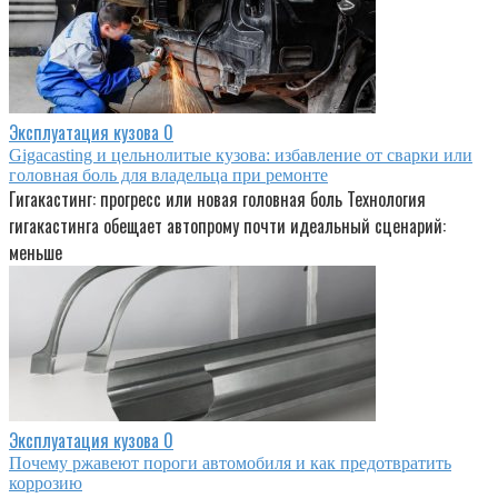
Эксплуатация кузова
0
Gigacasting и цельнолитые кузова: избавление от сварки или
головная боль для владельца при ремонте
Гигакастинг: прогресс или новая головная боль Технология
гигакастинга обещает автопрому почти идеальный сценарий:
меньше
Эксплуатация кузова
0
Почему ржавеют пороги автомобиля и как предотвратить
коррозию