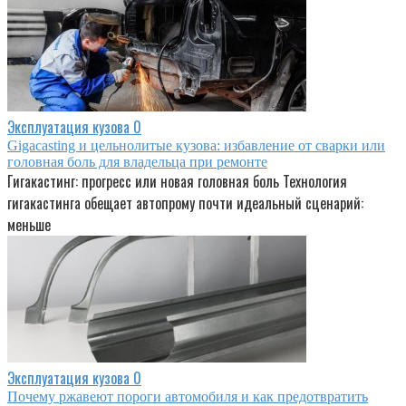
Эксплуатация кузова
0
Gigacasting и цельнолитые кузова: избавление от сварки или
головная боль для владельца при ремонте
Гигакастинг: прогресс или новая головная боль Технология
гигакастинга обещает автопрому почти идеальный сценарий:
меньше
Эксплуатация кузова
0
Почему ржавеют пороги автомобиля и как предотвратить