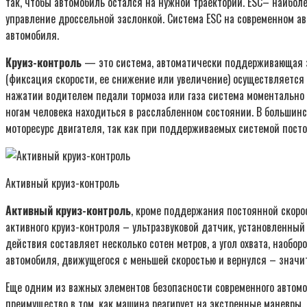
так, чтобы автомобиль остался на нужной траектории. ESC– наиболе
управление дроссельной заслонкой. Система ESС на современном ав
автомобиля.
Круиз-контроль
— это система, автоматически поддерживающая за
(фиксация скорости, ее снижение или увеличение) осуществляется
нажатии водителем педали тормоза или газа система моментально 
ногам человека находиться в расслабленном состоянии. В большин
моторесурс двигателя, так как при поддерживаемых системой посто
Активный круиз-контроль
Активный круиз-контроль
, кроме поддержания постоянной скор
активного круиз-контроля – ультразвуковой датчик, установленный
действия составляет несколько сотен метров, а угол охвата, наобор
автомобиля, движущегося с меньшей скоростью и вернулся – значит
Еще одним из важных элементов безопасности современного автомо
преимущество в том, как машина реагирует на экстренные маневры.