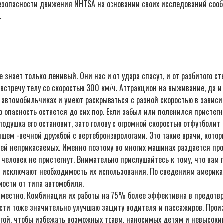
езопасности движения NHTSA на основании своих исследований сооб
.
е знает только ленивый. Они нас и от удара спасут, и от разбитого 
стречу телу со скоростью 300 км/ч. Аттракцион на выживание, да и т
автомобильчиках и умеют раскрываться с разной скоростью в зависи
опасность остается до сих пор. Если забыл или поленился пристегну
душка его остановит, зато голову с огромной скоростью отфутболит н
чшем -вечной дружбой с вертеброневрологами. Это такие врачи, кото
рией неприкасаемых. Именно поэтому во многих машинах раздается пр
и человек не пристегнут. Внимательно прислушайтесь к тому, что ва
не исключают необходимость их использования. По сведениям амери
мости от типа автомобиля.
вместно. Комбинация их работы на 75% более эффективна в предотв
ости тоже значительно улучшаю защиту водителя и пассажиров. Про
угой, чтобы избежать возможных травм, наносимых детям и невысок