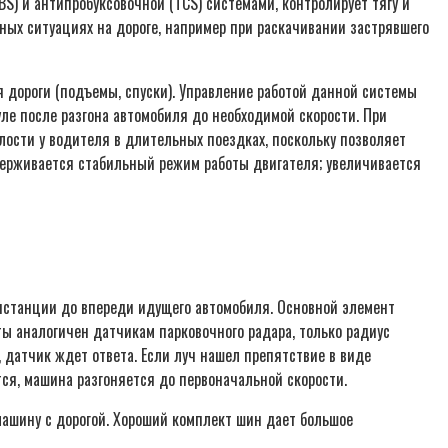
BS) и антипробуксовочной (TCS) системами, контролирует тягу и
ных ситуациях на дороге, например при раскачивании застрявшего
дороги (подъемы, спуски). Управление работой данной системы
ле после разгона автомобиля до необходимой скорости. При
ости у водителя в длительных поездках, поскольку позволяет
ддерживается стабильный режим работы двигателя; увеличивается
истанции до впереди идущего автомобиля. Основной элемент
ты аналогичен датчикам парковочного радара, только радиус
, датчик ждет ответа. Если луч нашел препятствие в виде
тся, машина разгоняется до первоначальной скорости.
машину с дорогой. Хороший комплект шин дает большое