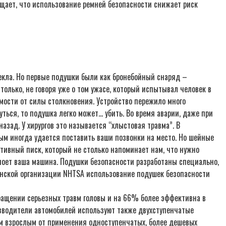
щает, что использование ремней безопасности снижает риск
стекла. Но первые подушки были как бронебойный снаряд –
олько, не говоря уже о том ужасе, который испытывал человек в
мости от силы столкновения. Устройство пережило много
ться, то подушка легко может… убить. Во время аварии, даже при
азад. У хирургов это называется “хлыстовая травма”. В
рым иногда удается поставить ваши позвонки на место. Но шейные
отивный писк, который не столько напоминает нам, что нужно
м поет ваша машина. Подушки безопасности разработаны специально,
канской организации NHTSA использование подушек безопасности
ращении серьезных травм головы и на 66% более эффективна в
изводители автомобилей используют также двухступенчатые
им взрослым от применения одноступенчатых, более дешевых