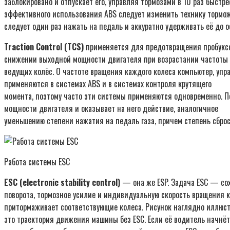
заблокировано и отпускает его, управляя тормозами в 10 раз быст
эффективного использования ABS следует изменить технику торможе
следует один раз нажать на педаль и аккуратно удерживать её до 
Traction Control (TCS)
применяется для предотвращения пробуксов
снижении выходной мощности двигателя при возрастании частоты
ведущих колёс. О частоте вращения каждого колеса компьютер, упра
применяются в системах ABS и в системах контроля крутящего
момента, поэтому часто эти системы применяются одновременно. П
мощности двигателя и оказывает на него действие, аналогичное
уменьшению степени нажатия на педаль газа, причем степень сброс
Работа системы ESC
ESC (electronic stability control)
— она же ESP. Задача ESC — сох
поворота, тормозное усилие и индивидуальную скорость вращения 
притормаживает соответствующие колеса. Рисунок наглядно иллюст
это траектория движения машины без ESC. Если её водитель начнёт 