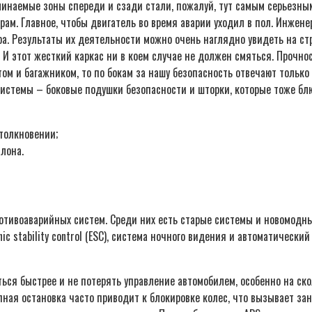
минаемые зоны спереди и сзади стали, пожалуй, тут самым серьезны
ам. Главное, чтобы двигатель во время аварии уходил в пол. Инжен
ра. Результаты их деятельности можно очень наглядно увидеть на ст
и. И этот жесткий каркас ни в коем случае не должен смяться. Проч
ом и багажником, то по бокам за нашу безопасность отвечают только
 системы – боковые подушки безопасности и шторки, которые тоже бл
толкновении;
лона.
отивоаварийных систем. Среди них есть старые системы и новомодны
onic stability control (ESC), система ночного видения и автоматичес
ься быстрее и не потерять управление автомобилем, особенно на ско
ая остановка часто приводит к блокировке колес, что вызывает зан