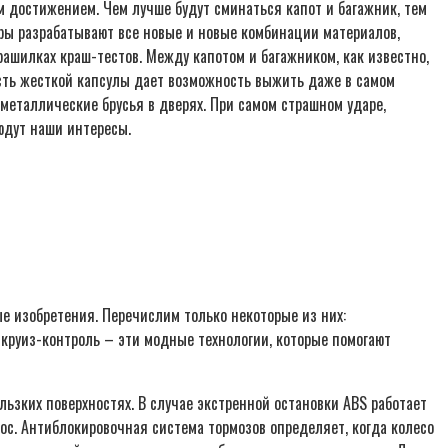
м достижением. Чем лучше будут сминаться капот и багажник, тем
еры разрабатывают все новые и новые комбинации материалов,
рашилках краш-тестов. Между капотом и багажником, как известно,
ность жесткой капсулы дает возможность выжить даже в самом
 металлические брусья в дверях. При самом страшном ударе,
юдут наши интересы.
е изобретения. Перечислим только некоторые из них:
кий круиз-контроль – эти модные технологии, которые помогают
льзких поверхностях. В случае экстренной остановки ABS работает
ос. Антиблокировочная система тормозов определяет, когда колесо