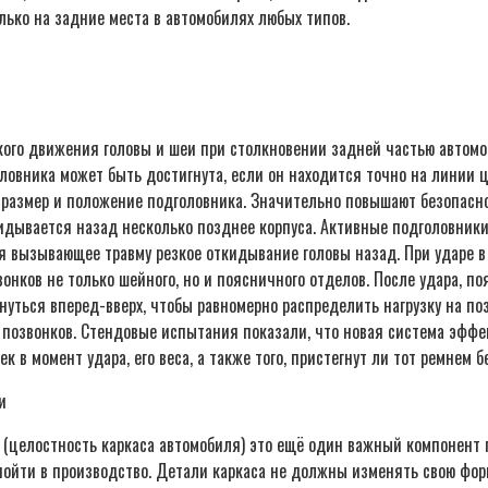
лько на задние места в автомобилях любых типов.
ого движения головы и шеи при столкновении задней частью автомо
вника может быть достигнута, если он находится точно на линии це
т размер и положение подголовника. Значительно повышают безопасн
кидывается назад несколько позднее корпуса. Активные подголовники
я вызывающее травму резкое откидывание головы назад. При ударе 
онков не только шейного, но и поясничного отделов. После удара, п
уться вперед-вверх, чтобы равномерно распределить нагрузку на по
позвонков. Стендовые испытания показали, что новая система эффе
к в момент удара, его веса, а также того, пристегнут ли тот ремнем б
и
(целостность каркаса автомобиля) это ещё один важный компонент 
 пойти в производство. Детали каркаса не должны изменять свою фор