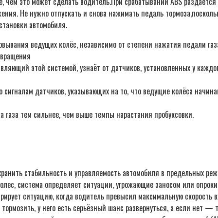
рее, чем это может сделать водитель.При срабатывании ABS раздаетс
ния. Не нужно отпускать и снова нажимать педаль тормоза,поскольк
остановки автомобиля.
ывания ведущих колёс, независимо от степени нажатия педали газа
 вращения
вляющий этой системой, узнаёт от датчиков, установленных у каждог
о сигналам датчиков, указывающих на то, что ведущие колёса начин
а газа тем сильнее, чем выше темпы нарастания пробуксовки.
ранить стабильность и управляемость автомобиля в предельных режи
колес, система определяет ситуации, угрожающие заносом или опроки
рирует ситуацию, когда водитель превысил максимальную скорость вх
тормозить, у него есть серьёзный шанс развернуться, а если нет — 