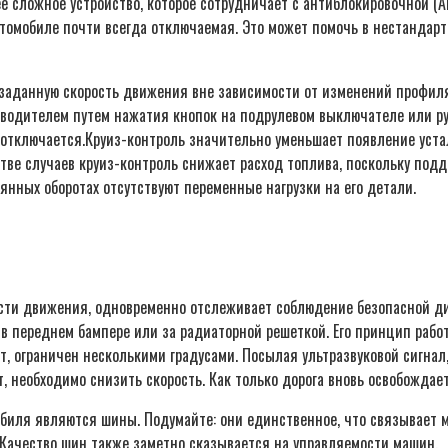
е сложное устройство, которое сотрудничает с антиблокировочной (A
томобиле почти всегда отключаемая. Это может помочь в нестандарт
данную скорость движения вне зависимости от изменений профиля 
 водителем путем нажатия кнопок на подрулевом выключателе или ру
отключается.Круиз-контроль значительно уменьшает появление устал
стве случаев круиз-контроль снижает расход топлива, поскольку по
янных оборотах отсутствуют переменные нагрузки на его детали.
ости движения, одновременно отслеживает соблюдение безопасной д
 в переднем бампере или за радиаторной решеткой. Его принцип рабо
от, ограничен несколькими градусами. Посылая ультразвуковой сигнал
, необходимо снизить скорость. Как только дорога вновь освобождае
биля являются шины. Подумайте: они единственное, что связывает 
 Качество шин также заметно сказывается на управляемости машин.