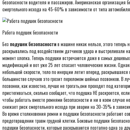
безопасности водителя и пассажиров. Американская организация б
смертельного исхода на 45-60% в зависимости от типа автомобиля
Работа подушек безопасности
Без
подушек безопасности
в машине никак нельзя, этого теперь н
раскрывались под воздействием датчиков удара и выстреливали нав
момент хлопка. Теперь подушки встречаются даже в самых дешевых 
модификаций и вот уже 25 лет спасает человеческие жизни. Однако 
небольшой скорости, тело по инерции летит вперед, раскрывшаяся по
большинстве случаев это грозит переломом шейных позвонков. В лу
позвонки, как известно, лучше не трогать,они проходят под катего
пристегиваться, сколько сообщает, что подушка НЕ раскроется, есл
чтобы работать вместе ремнями безопасности и ни в коем случае 
снижает риск смертельного исхода при аварии на 30-35% в зависи
Во время столкновения ремни и подушки безопасности работают со
предотвращении травм грудной клетки. Боковые подушки безопасн
подушки безопасности, которые раскрываются поэтапно одна за др