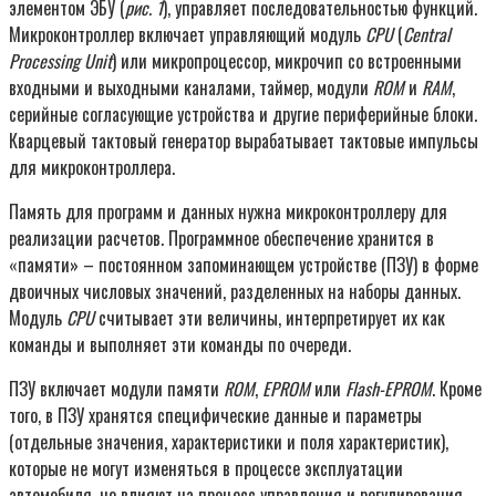
элементом ЭБУ (
рис. 1
), управляет последовательностью функций.
Микроконтроллер включает управляющий модуль
CPU
(
Central
Processing Unit
) или микропроцессор, микрочип со встроенными
входными и выходными каналами, таймер, модули
ROM
и
RAM
,
серийные согласующие устройства и другие периферийные блоки.
Кварцевый тактовый генератор вырабатывает тактовые импульсы
для микроконтроллера.
Память для программ и данных нужна микроконтроллеру для
реализации расчетов. Программное обеспечение хранится в
«памяти» – постоянном запоминающем устройстве (ПЗУ) в форме
двоичных числовых значений, разделенных на наборы данных.
Модуль
CPU
считывает эти величины, интерпретирует их как
команды и выполняет эти команды по очереди.
ПЗУ включает модули памяти
ROM
,
EPROM
или
Flash-EPROM
. Кроме
того, в ПЗУ хранятся специфические данные и параметры
(отдельные значения, характеристики и поля характеристик),
которые не могут изменяться в процессе эксплуатации
автомобиля, но влияют на процесс управления и регулирования