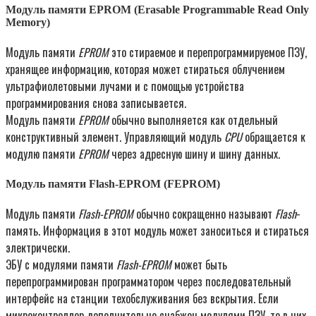
Модуль памяти EPROM (Erasable Programmable Read Only
Memory)
Модуль памяти
EPROM
это стираемое и перепрограммируемое ПЗУ,
хранящее информацию, которая может стираться облучением
ультрафиолетовыми лучами и с помощью устройства
программирования снова записывается.
Модуль памяти
EPROM
обычно выполняется как отдельный
конструктивный элемент. Управляющий модуль
CPU
обращается к
модулю памяти
EPROM
через адресную шину и шину данных.
Модуль памяти Flash-EPROM (FEPROM)
Модуль памяти
Flash-EPROM
обычно сокращенно называют
Flash
-
память. Информация в этот модуль может заноситься и стираться
электрически.
ЭБУ с модулями памяти
Flash-EPROM
может быть
перепрограммирован программатором через последовательный
интерфейс на станции техобслуживания без вскрытия. Если
микроконтроллер дополнительно снабжен модулями ПЗУ, то в них