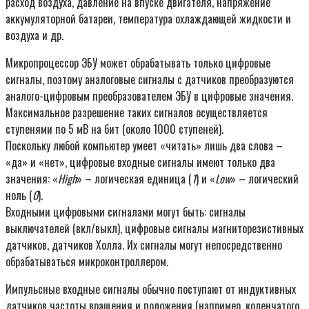
расход воздуха, давление на впуске двигателя, напряжение
аккумуляторной батареи, температура охлаждающей жидкости и
воздуха и др.
Микропроцессор ЭБУ может обрабатывать только цифровые
сигналы, поэтому аналоговые сигналы с датчиков преобразуются
аналого-цифровым преобразователем ЭБУ в цифровые значения.
Максимальное разрешение таких сигналов осуществляется
ступенями по 5 мВ на бит (около 1000 ступеней).
Поскольку любой компьютер умеет «читать» лишь два слова –
«да» и «нет», цифровые входные сигналы имеют только два
значения: «
High
» – логическая единица (
1
) и «
Low
» – логический
ноль (
0
).
Входными цифровыми сигналами могут быть: сигналы
выключателей (вкл/выкл), цифровые сигналы магниторезистивных
датчиков, датчиков Холла. Их сигналы могут непосредственно
обрабатываться микроконтроллером.
Импульсные входные сигналы обычно поступают от индуктивных
датчиков частоты вращения и положения (например, коленчатого