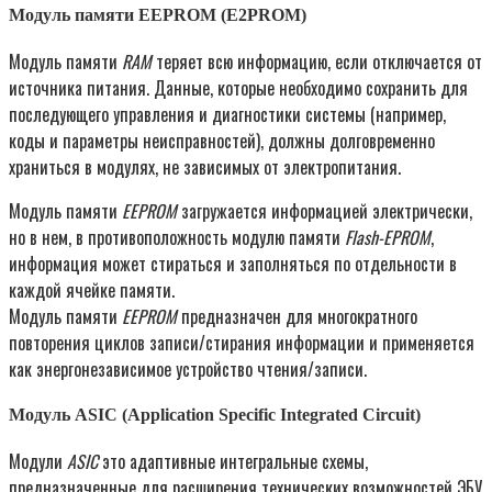
Модуль памяти EEPROM (E2PROM)
Модуль памяти
RAM
теряет всю информацию, если отключается от
источника питания. Данные, которые необходимо сохранить для
последующего управления и диагностики системы (например,
коды и параметры неисправностей), должны долговременно
храниться в модулях, не зависимых от электропитания.
Модуль памяти
EEPROM
загружается информацией электрически,
но в нем, в противоположность модулю памяти
Flash-EPROM
,
информация может стираться и заполняться по отдельности в
каждой ячейке памяти.
Модуль памяти
EEPROM
предназначен для многократного
повторения циклов записи/стирания информации и применяется
как энергонезависимое устройство чтения/записи.
Модуль ASIC (Application Specific Integrated Circuit)
Модули
ASIC
это адаптивные интегральные схемы,
предназначенные для расширения технических возможностей ЭБУ