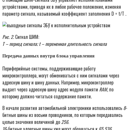
устройствами, приводя их в любое рабочее положение, изменяя
параметр сигнала, называемый коэффициент заполнения D = t/T .
Рис. 2
. Сигнал ШИМ:
T – период сигнала; t – переменная длительность сигнала
Передача данных внутри блока управления
Периферийные системы, поддерживающие работу
микроконтроллера, могут обмениваться с ним сигналами через
адресную шину и шину данных. Например, микроконтроллер
выдает через адресную шину адрес модуля памяти
RAM
, по
которому должно читаться содержание памяти.
В начале развития автомобильной электроники использовались
8
-
битные шины из восьми проводников, по которым передавались
целые значения величиной до
256
.
16
-битные адресные шины уже могут обращаться к
65 536