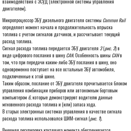
взаимодействия с ЭСУД (электронной системы управления
двигателем).
Микропроцессор ЭБУ дизельного двигателя системы
Common Rail
определяет момент начала и продолжительность впрыска
топлива с учетом сигналов датчиков, и рассчитывает текущий
расход топлива.
Сигнал расхода топлива передается ЭБУ двигателя
3
(
рис. 3
) в
виде цифрового послания в шину
CAN
. Особенность шины
CAN
в
том, что при передачи каким-либо ЭБУ послания в шину, оно
одновременно поступает на все остальные ЭБУ автомобиля,
подключенные к этой шине.
Таким образом, послание от ЭБУ двигателя прочитывается блоком
управления комбинации приборов или автономным бортовым
компьютером
6
, которые демонстрируют водителю данные
мгновенного расхода топлива и (или) запаса хода.
В старых электронных системах управления в качестве сигнала
расхода топлива использовался ШИМ-сигнал (
рис. 1
).
Внешняя регулировка крутящего момента обеспечивается