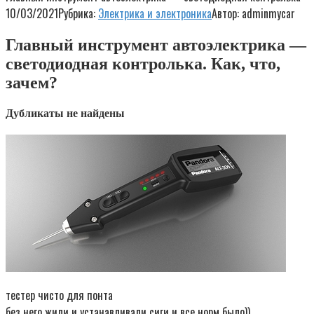
10/03/2021
Рубрика:
Электрика и электроника
Автор:
adminmycar
Главный инструмент автоэлектрика —
светодиодная контролька. Как, что,
зачем?
Дубликаты не найдены
тестер чисто для понта
без него жили и устанавливали сиги и все норм было))