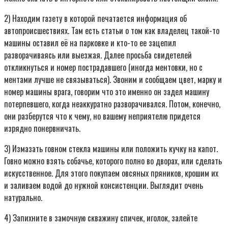
2) Находим газету в которой печатается информация об
автопроисшествиях. Там есть статьи о том как владелец такой-то
машины оставил её на парковке и кто-то ее зацепил
разворачиваясь или выезжая. Далее просьба свидетелей
откликнуться и номер пострадавшего (иногда ментовки, но с
ментами лучше не связываться). Звоним и сообщаем цвет, марку и
номер машины врага, говорим что это именно он задел машину
потерпевшего, когда неаккуратно разворачивался. Потом, конечно,
они разберутся что к чему, но вашему неприятелю придется
изрядно понервничать.
3) Измазать говном стекла машины или положить кучку на капот.
Говно можно взять собачье, которого полно во дворах, или сделать
искусственное. Для этого покупаем овсяных пряников, крошим их
и заливаем водой до нужной консистенции. Выглядит очень
натурально.
4) Запихните в замочную скважину спичек, иголок, залейте