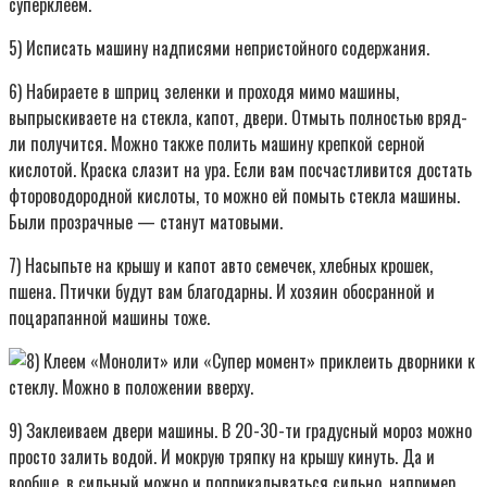
суперклеем.
5) Исписать машину надписями непристойного содержания.
6) Набираете в шприц зеленки и проходя мимо машины,
выпрыскиваете на стекла, капот, двери. Отмыть полностью вряд-
ли получится. Можно также полить машину крепкой серной
кислотой. Краска слазит на ура. Если вам посчастливится достать
фтороводородной кислоты, то можно ей помыть стекла машины.
Были прозрачные — станут матовыми.
7) Насыпьте на крышу и капот авто семечек, хлебных крошек,
пшена. Птички будут вам благодарны. И хозяин обосранной и
поцарапанной машины тоже.
Клеем «Монолит» или «Супер момент» приклеить дворники к
стеклу. Можно в положении вверху.
9) Заклеиваем двери машины. В 20-30-ти градусный мороз можно
просто залить водой. И мокрую тряпку на крышу кинуть. Да и
вообще, в сильный можно и поприкалываться сильно, например,