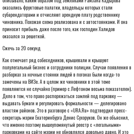
описывало, каким образом под земляками Рамзана Кадырова
оказались фруктовые палатки, владельцы которых стали
субарендаторами и отчисляют арендную плату родственнику
чиновника. Похожая схема реализована и с автостоянками. И она
приносит прибыль даже после того, как господин Халидов
оказался за решеткой.
Сжечь за 20 секунд
Как отмечает ряд собеседников, крышевали и крышуют
полулегальный бизнес и сотрудники полиции. Случаи появления в
разборках за ночные стоянки людей в погонах были когда-то
замечены на ВИЗе. А в целом же чиновники в этой теме
появляются не случайно (пример с Лефтоном весьма показателен).
Дело в том, что право распоряжаться замлей под парковку —
выдавать бумаги и регулировать формальности — делегировано
властям районов. Это в разговоре с «URA.Ru» подтвердил пресс-
секретарь мэрии Екатеринбурга Денис Сухоруков. Он же объяснил,
что именно поэтому вышеупомянутый реестр с «легальными»
парковками на сайте мэрии не обновлялся довольно давно. И это