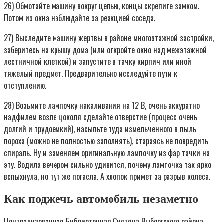
26) Обмотайте машину вокруг цепью, концы скрепите замком.
Потом из окна наблюдайте за реакцией соседа.
27) Выследите машину жертвы в районе многоэтажной застройки,
заберитесь на крышу дома (или откройте окно над межэтажной
лестничной клеткой) и запустите в тачку кирпич или иной
тяжелый предмет. Предварительно исследуйте пути к
отступлению.
28) Возьмите лампочку накаливания на 12 В, очень аккуратно
надфилем возле цоколя сделайте отверстие (процесс очень
долгий и трудоемкий), насыпьте туда измельченного в пыль
пороха (можно не полностью заполнять), стараясь не повредить
спираль. Ну и заменяем оригинальную лампочку из фар тачки на
эту. Водила вечером сильно удивится, почему лампочка так ярко
вспыхнула, но тут же погасла. А хлопок примет за разрыв колеса.
Как поджечь автомобиль незаметно
Централизованная Библиотечная Система Выборгского района