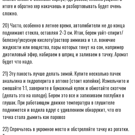
итоге и обратно хер накачаешь и разбортовывать будет очень
сложно.
20) Часто, особенно в летнее время, автолюбители не до конца
поднимают стекла, оставляя 2-3 см. Итак, берем уайт-спирит/
белезну/уксусную кислоту/раствор аммиака и т.п. вонючие
жидкости или вещества, пары которых тянут на сон, например
диэтиловый эфир, набираем в шприц и заливаем в тачку. Аромат
будет что надо.
21) Эту пакость лучше делать зимой. Купите несколько пачек
анальгина и гидроперита в аптеке (стоит копейки). Измельчите и
смешайте 1:1, заверните в бумажный кулек и обмотайте скотчем
(делать это на холоде). Берем это все и запихиваем поглубже в
глушак. При работающем движке температура в глушителе
поднимется и водила вдруг с удивлением обнаружит, что его
тачка стала дымить как паровоз
22) Спрячьтесь в укромное место и обстреляйте тачку из рогатки.