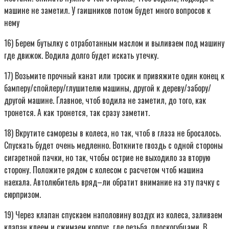
машине не заметил. У гаишников потом будет много вопросов к
нему
16) Берем бутылку с отработанным маслом и выливаем под машину
где движок. Водила долго будет искать утечку.
17) Возьмите прочный канат или тросик и привяжите один конец к
бамперу/спойлеру/глушителю машины, другой к дереву/забору/
другой машине. Главное, чтоб водила не заметил, до того, как
тронется. А как тронется, так сразу заметит.
18) Вкрутите саморезы в колеса, но так, чтоб в глаза не бросалось.
Спускать будет очень медленно. Воткните гвоздь с одной стороны
сигаретной пачки, но так, чтобы острие не выходило за вторую
сторону. Положите рядом с колесом с расчетом чтоб машина
наехала. Автолюбитель вряд–ли обратит внимание на эту пачку с
сюрпризом.
19) Через клапан спускаем наполовину воздух из колеса, заливаем
клапан клеем и сжимаем корпус, где резьба, плоскогубцами. В