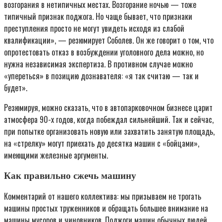
возгорания в нетипичных местах. Возгорание ночью — тоже
типичный признак поджога. Но чаще бывает, что признаки
преступления просто не могут увидеть исходя из слабой
квалификации», — резюмирует Соболев. Он же говорит о том, что
опротестовать отказ в возбуждении уголовного дела можно, но
нужна независимая экспертиза. В противном случае можно
«упереться» в позицию дознавателя: «я так считаю — так и
будет».
Резюмируя, можно сказать, что в автопарковочном бизнесе царит
атмосфера 90-х годов, когда побеждал сильнейший. Так и сейчас,
при попытке организовать новую или захватить занятую площадь,
на «стрелку» могут приехать до десятка машин с «бойцами»,
имеющими железные аргументы.
Как правильно сжечь машину
Комментарий от нашего коллектива: мы призываем не трогать
машины простых труженников и обращать большее внимание на
машины мусоров и чиновников. Поджоги машин обычных людей