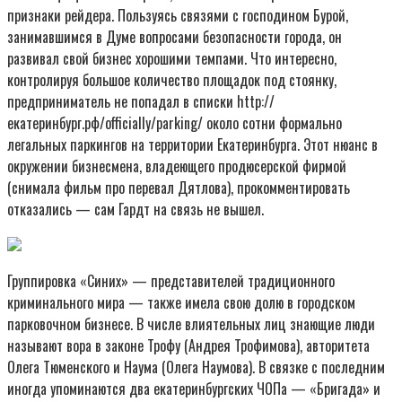
признаки рейдера. Пользуясь связями с господином Бурой,
занимавшимся в Думе вопросами безопасности города, он
развивал свой бизнес хорошими темпами. Что интересно,
контролируя большое количество площадок под стоянку,
предприниматель не попадал в списки http://
екатеринбург.рф/officially/parking/ около сотни формально
легальных паркингов на территории Екатеринбурга. Этот нюанс в
окружении бизнесмена, владеющего продюсерской фирмой
(снимала фильм про перевал Дятлова), прокомментировать
отказались — сам Гардт на связь не вышел.
Группировка «Синих» — представителей традиционного
криминального мира — также имела свою долю в городском
парковочном бизнесе. В числе влиятельных лиц знающие люди
называют вора в законе Трофу (Андрея Трофимова), авторитета
Олега Тюменского и Наума (Олега Наумова). В связке с последним
иногда упоминаются два екатеринбургских ЧОПа — «Бригада» и