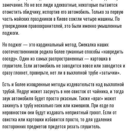
замечание. Но не все люди адекватные, некоторые пытаются
отомстить обидчику, испортив его автомобиль. Только за первую
часть майских праздников в Киеве сожгли четыре машины. По
утверждению правоохранителей, это были именно умышленные
поджоги.
Но поджег — это кардинальный метод. Смекалка наших
соотечественников родила более гуманные способы «навредить
соседу». Один из самых распространенных — картошка в
глушителе. Если автомобиль не заводится вовсе или заводится и
сразу глохнет, проверьте, нет ли в выхлопной трубе «затычки».
Есть и более изощренные методы издевательств над выхлопной
трубой. Недруг может засунуть в нее свисток от чайника, и тогда
звук автомобиля будет просто ужасным. Также «враг» может
закинуть в трубу несколько гаек или камешков. При езде по
неровностям они будут издавать неприятный грохот. Если от
свистка или картошки избавится просто, то для удаления
посторонних предметов придется резать глушитель.