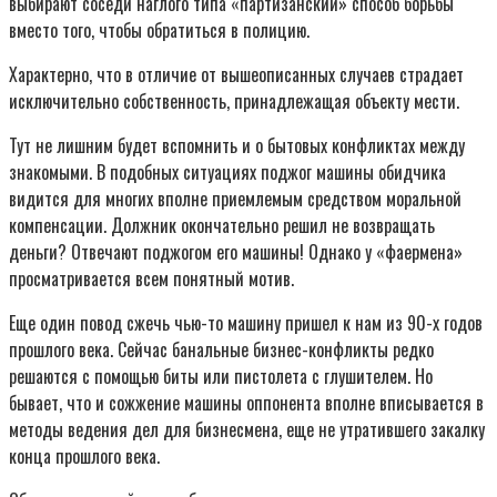
выбирают соседи наглого типа «партизанский» способ борьбы
вместо того, чтобы обратиться в полицию.
Характерно, что в отличие от вышеописанных случаев страдает
исключительно собственность, принадлежащая объекту мести.
Тут не лишним будет вспомнить и о бытовых конфликтах между
знакомыми. В подобных ситуациях поджог машины обидчика
видится для многих вполне приемлемым средством моральной
компенсации. Должник окончательно решил не возвращать
деньги? Отвечают поджогом его машины! Однако у «фаермена»
просматривается всем понятный мотив.
Еще один повод сжечь чью-то машину пришел к нам из 90-х годов
прошлого века. Сейчас банальные бизнес-конфликты редко
решаются с помощью биты или пистолета с глушителем. Но
бывает, что и сожжение машины оппонента вполне вписывается в
методы ведения дел для бизнесмена, еще не утратившего закалку
конца прошлого века.