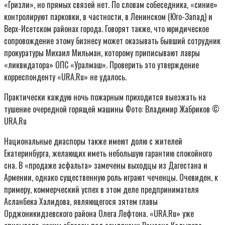
«Гризли», но прямых связей нет. По словам собеседника, «синие»
контролируют парковки, в частности, в Ленинском (Юго-Запад) и
Верх-Исетском районах города. Говорят также, что юридическое
сопровождение этому бизнесу может оказывать бывший сотрудник
прокуратуры Михаил Мильман, которому приписывают лавры
«ликвидатора» ОПС «Уралмаш». Проверить это утверждение
корреспонденту «URA.Ru» не удалось.
Практически каждую ночь пожарным приходится выезжать на
тушение очередной горящей машины Фото: Владимир Жабриков ©
URA.Ru
Национальные диаспоры также имеют долю с жителей
Екатеринбурга, желающих иметь небольшую гарантию спокойного
сна. В «продаже асфальта» замечены выходцы из Дагестана и
Армении, однако существенную роль играют чеченцы. Очевиден, к
примеру, коммерческий успех в этом деле предпринимателя
Асланбека Халидова, являющегося зятем главы
Орджоникидзевского района Олега Лефтона. «URA.Ru» уже