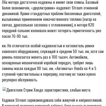
Оба мотора достаточно надежны и имеют свои плюсы. Базовый
более экономичен, «двухлитровик» наделяет Stream отменной
динамикой. Кроме стандартных проблем бензиновых двигателей,
вызываемых применением некачественного топлива (нагар на
свечах, дроссельная заслонка с отложениями), в моторе K20
передний сальник коленвала может потерять герметичность уже
после 70-90 тыс.
км. Не отличается особой надежностью и натяжитель ремня
навесного оборудования, служащий в среднем 50 тыс. км, хотя сам
ремень полагается менять раз в 100 тысяч. Автомобили,
оснащенные механической коробкой передач, требуют лишь
замены масла каждые 90 тыс. км. «Автоматы» Honda на 4 и 5
ступеней чувствительны к перегреву, поэтому их также нужно
регулярно обслуживать.
Ходовая Stream зарекомендовала себя живучей и неприхотливой.
В передней подвеске передний сайлент-блок рычага выхаживает