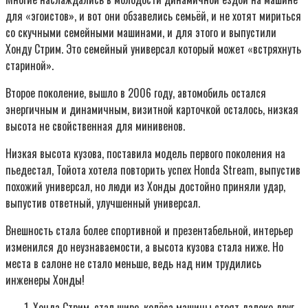
для «эгоистов», и вот они обзавелись семьёй, и не хотят мириться
со скучными семейными машинами, и для этого и выпустили
Хонду Стрим. Это семейный универсал который может «встряхнуть
стариной».
Второе поколение, вышло в 2006 году, автомобиль остался
энергичным и динамичным, визитной карточкой осталось, низкая
высота не свойственная для минивенов.
Низкая высота кузова, поставила модель первого поколения на
пьедестал, Тойота хотела повторить успех Honda Stream, выпустив
похожий универсал, но люди из Хонды достойно приняли удар,
выпустив ответный, улучшенный универсал.
Внешность стала более спортивной и презентабельной, интерьер
изменился до неузнаваемости, а высота кузова стала ниже. Но
места в салоне не стало меньше, ведь над ним трудились
инженеры Хонды!
Хонда Стрим, стал шире, колёса машины стоят далеко друг