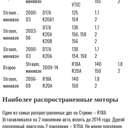
минивэн
155
2
VTEC
Stream ,
2000-
D17A
125
1.7
минивэн
03
K20A1
154
2
D17A
130
1.7
Stream,
2003-
K20A
156, 158
2
минивэн
06
K20B
156
2
Stream,
2000-
D17A
130
1.7
минивэн
03
K20A
154, 158
2
Stream,
R18A
140
1.8
Второе
2009-14
минивэн
R20A
150
2
Stream,
2006-
R18A
140
1.8
минивэн
09
R20A
150
2
Наиболее распространенные моторы
Один из самых распространенных двс на Стриме – R18A.
Устанавливался на 2 поколении авто, вплоть до 2014 года. Другой
популярный двигатель 2 поколения – R20A. Не менее популярен