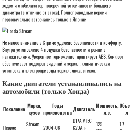
ходом и стабилизатор поперечной устойчивости большего
диаметра (в отличие от стока). Полноприводные версии
первоначально встречались только в Японии.
Не малое внимание в Стриме уделено безопасности и комфорту.
Внутри установлено 4 подушки безопасности и ремни с
натяжителями. Уверенное торможение гарантирует ABS. Комфорт
обеспечивает подогрев сидений и зеркал, климатическая
установка и электроприводы зеркал, люка, стекол.
Какие двигатели устанавливались на
автомобили (только Хонда)
Марка,
Годы
Мощность,
Объе
Поколение
Двигатель
кузов
производства
л.с.
л
D17A VTEC
Stream,
125
1.7
Первое
2004-06
K20A i-