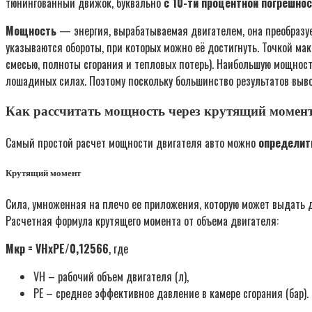
тюнингованный движок, буквально
с 10-ти процентной погрешно
Мощность
— энергия, вырабатываемая двигателем, она преобразу
указываются обороты, при которых можно её достигнуть. Точкой м
смесью, полноты сгорания и тепловых потерь). Наибольшую мощно
лошадиных силах. Поэтому поскольку большинство результатов выво
Как рассчитать мощность через крутящий момен
Самый простой расчет мощности двигателя авто можно
определит
Крутящий момент
Сила, умноженная на плечо ее приложения, которую может выдать
Расчетная формула крутящего момента от объема двигателя:
Мкр = VHхPE/0,12566
, где
VH – рабочий объем двигателя (л),
PE – среднее эффективное давление в камере сгорания (бар).