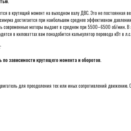
стью
.
ется в крутящий момент на выходном валу ДВС. Это не постоянная 
аксимума достигается при наибольшем среднее эффективном давлени
сть современные моторы выдают в среднем при 5500–6500 об/мин. В
дятся в киловаттах вам понадобится калькулятор перевода кВт в л.с
т
ь по зависимости крутящего момента и оборотов
.
 двигатель для преодоления тех или иных сопротивлений движению.