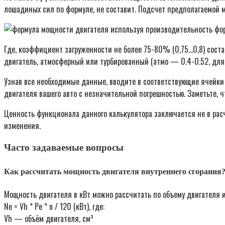
лошадиных сил по формуле, не составит. Подсчет предполагаемой м
Где, коэффициент загруженности не более 75-80% (0,75…0,8) состав
двигатель, атмосферный или турбированный (атмо — 0.4-0.52, для 
Узнав все необходимые данные, вводите в соответствующие ячейки
двигателя вашего авто с незначительной погрешностью. Заметьте,
Ценность функционала данного калькулятора заключается не в расч
изменения.
Часто задаваемые вопросы
Как рассчитать мощность двигателя внутреннего сгорания
Мощность двигателя в кВт можно рассчитать по объему двигателя и
Ne = Vh * Pe * n / 120 (кВт), где:
Vh — объём двигателя, см³