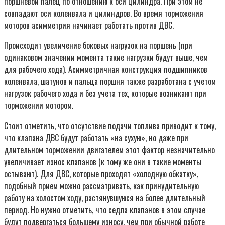
поршневой палец по отношению к оси цилиндра. При этом не
совпадают оси коленвала и цилиндров. Во время торможения
моторов асимметрия начинает работать против ДВС.
Происходит увеличение боковых нагрузок на поршень (при
одинаковом значении момента такие нагрузки будут выше, чем
для рабочего хода). Асимметричная конструкция подшипников
коленвала, шатунов и пальца поршня также разработана с учетом
нагрузок рабочего хода и без учета тех, которые возникают при
торможении мотором.
Стоит отметить, что отсутствие подачи топлива приводит к тому,
что клапана ДВС будут работать «на сухую», но даже при
длительном торможении двигателем этот фактор незначительно
увеличивает износ клапанов (к тому же они в такие моменты
остывают). Для ДВС, которые проходят «холодную обкатку»,
подобный прием можно рассматривать, как принудительную
работу на холостом ходу, растянувшуюся на более длительный
период. Но нужно отметить, что седла клапанов в этом случае
будут подвергаться большему износу, чем при обычной работе