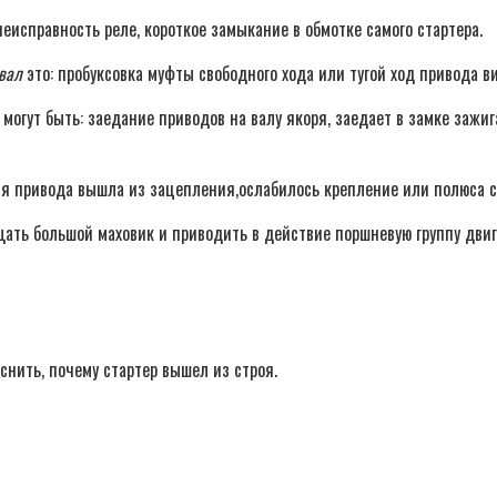
еисправность реле, короткое замыкание в обмотке самого стартера.
нвал
это: пробуксовка муфты свободного хода или тугой ход привода в
огут быть: заедание приводов на валу якоря, заедает в замке зажи
я привода вышла из зацепления,ослабилось крепление или полюса с
щать большой маховик и приводить в действие поршневую группу двиг
снить, почему стартер вышел из строя.