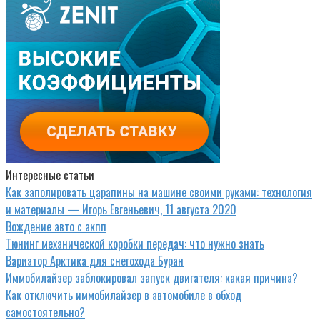
Интересные статьи
Как заполировать царапины на машине своими руками: технология
и материалы — Игорь Евгеньевич, 11 августа 2020
Вождение авто с акпп
Тюнинг механической коробки передач: что нужно знать
Вариатор Арктика для снегохода Буран
Иммобилайзер заблокировал запуск двигателя: какая причина?
Как отключить иммобилайзер в автомобиле в обход
самостоятельно?