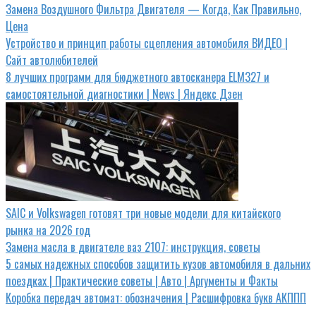
Замена Воздушного Фильтра Двигателя — Когда, Как Правильно,
Цена
Устройство и принцип работы сцепления автомобиля ВИДЕО |
Сайт автолюбителей
8 лучших программ для бюджетного автосканера ELM327 и
самостоятельной диагностики | News | Яндекс Дзен
SAIC и Volkswagen готовят три новые модели для китайского
рынка на 2026 год
Замена масла в двигателе ваз 2107: инструкция, советы
5 самых надежных способов защитить кузов автомобиля в дальних
поездках | Практические советы | Авто | Аргументы и Факты
Коробка передач автомат: обозначения | Расшифровка букв АКППП