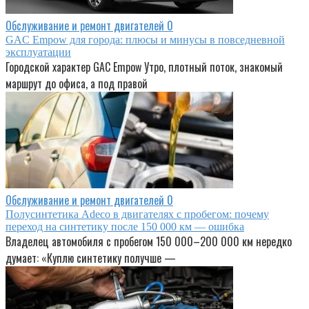
Обслуживание и ремонт двигателей
0
GAC Empow для города: плюсы и минусы в повседневной
эксплуатации
Городской характер GAC Empow Утро, плотный поток, знакомый
маршрут до офиса, а под правой
Обслуживание и ремонт двигателей
0
Полусинтетика Adeco в двигателях с пробегом: почему
переход на синтетику после 150 000 км — ошибка
Владелец автомобиля с пробегом 150 000–200 000 км нередко
думает: «Куплю синтетику получше —