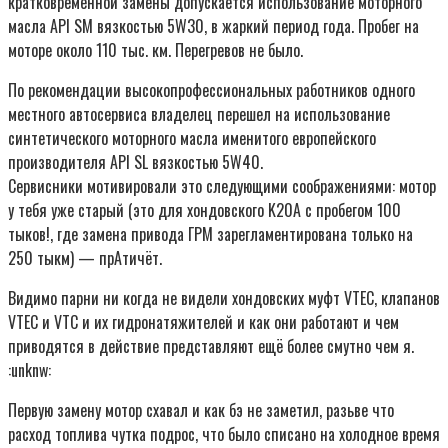
кратковременной замены допускается использование моторного
масла API SM вязкостью 5W30, в жаркий период года. Пробег на
моторе около 110 тыс. км. Перегревов не было.
По рекомендации высокопрофессиональных работников одного
местного автосервиса владелец перешел на использование
синтетического моторного масла именитого европейского
производителя API SL вязкостью 5W40.
Сервисники мотивировали это следующими соображениями: мотор
у тебя уже старый (это для хондовского K20A с пробегом 100
тыков!, где замена привода ГРМ зарегламентирована только на
250 тыкм) — прАтичёт.
Видимо парни ни когда не видели хондовских муфт VTEC, клапанов
VTEC и VTC и их гидронатяжителей и как они работают и чем
приводятся в действие представляют ещё более смутно чем я.
:unknw:
Первую замену мотор схавал и как бэ не заметил, разьве что
расход топлива чутка подрос, что было списано на холодное время