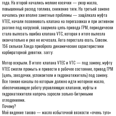
года. На второй начались мелкие косячки — ужор масла,
повышенный расход топлива, снижение тяги. На третьей замене
начались уже вполне заметные проблемы — защёлкала муфта
VTEC, начали позвякивать клапана на перегазовках и при активном
разгоне под нагрузкой, зашумела цепь привода ГРМ, периодически
стала вылезать ошибка клапана VTC, которая в итоге вылезла
окончательно и уже не исчезала. Авта перестала ехать. Совсем.
156 сильная Хонда приобрела динамические характеристики
карбюраторной девятки. :sorry:
Мотор вскрыли. В итоге: клапана VTEC и VTC — под замену, муфту
VTEC смогли промыть и привести в рабочее состояние, привод ГРМ
(цепь, звездочки, успокоители и гидронатяжитель) под замену.
Все тонкие каналы по которым должно идти моторное масло,
обеспечивающее работу управляющих клапанов, муфты и
гидронатяжителя напрочь заросли зольно-битумными
отлодениями.
Почему?
Моё видение таково — масло избыточной вязкости «очень туго»