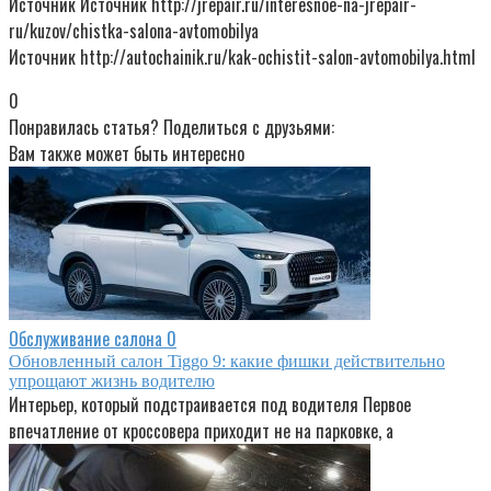
Источник Источник http://jrepair.ru/interesnoe-na-jrepair-
ru/kuzov/chistka-salona-avtomobilya
Источник http://autochainik.ru/kak-ochistit-salon-avtomobilya.html
0
Понравилась статья? Поделиться с друзьями:
Вам также может быть интересно
Обслуживание салона
0
Обновленный салон Tiggo 9: какие фишки действительно
упрощают жизнь водителю
Интерьер, который подстраивается под водителя Первое
впечатление от кроссовера приходит не на парковке, а