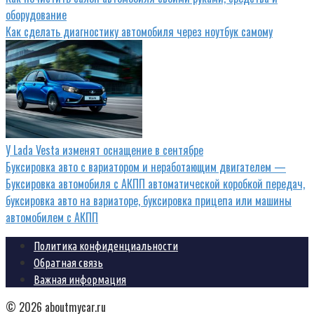
оборудование
Как сделать диагностику автомобиля через ноутбук самому
У Lada Vesta изменят оснащение в сентябре
Буксировка авто с вариатором и неработающим двигателем —
Буксировка автомобиля с АКПП автоматической коробкой передач,
буксировка авто на вариаторе, буксировка прицепа или машины
автомобилем с АКПП
Политика конфиденциальности
Обратная связь
Важная информация
© 2026 aboutmycar.ru