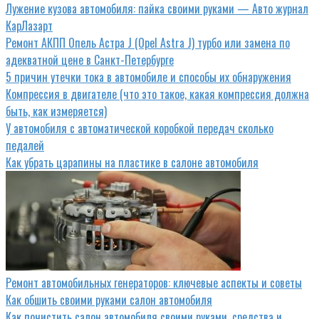
Лужение кузова автомобиля: пайка своими руками — Авто журнал
КарЛазарт
Ремонт АКПП Опель Астра J (Opel Astra J) турбо или замена по
адекватной цене в Санкт-Петербурге
5 причин утечки тока в автомобиле и способы их обнаружения
Компрессия в двигателе (что это такое, какая компрессия должна
быть, как измеряется)
У автомобиля с автоматической коробкой передач сколько
педалей
Как убрать царапины на пластике в салоне автомобиля
Ремонт автомобильных генераторов: ключевые аспекты и советы
Как обшить своими руками салон автомобиля
Как почистить салон автомобиля своими руками, средства и