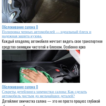
Обслуживание салона
0
Полировка черных автомобилей — идеальный блеск и
надежная защита кузова.
Каждый владелец автомобиля мечтает видеть свое транспортное
средство сияющим чистотой и блеском. Особенно ярко
Обслуживание салона
0
Секреты детейлинга химчистки салона: Как сделать
автомобиль чистым до мельчайших деталей?
Детейлинг химчистка салона — это не просто процесс глубокой