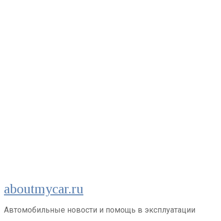
Перейти
aboutmycar.ru
к
контенту
Автомобильные новости и помощь в эксплуатации