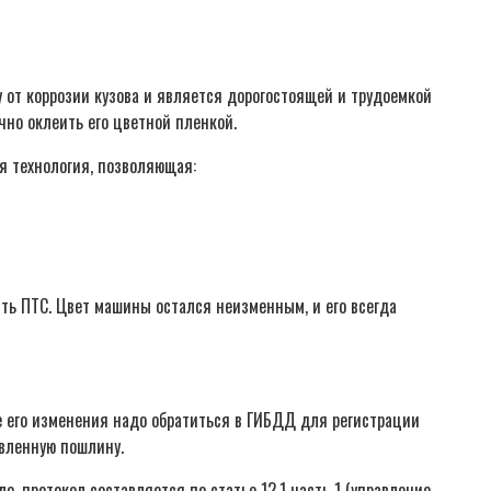
от коррозии кузова и является дорогостоящей и трудоемкой
чно оклеить его цветной пленкой.
ая технология, позволяющая:
ять ПТС. Цвет машины остался неизменным, и его всегда
ае его изменения надо обратиться в ГИБДД для регистрации
овленную пошлину.
 протокол составляется по статье 12.1 часть 1 (управление