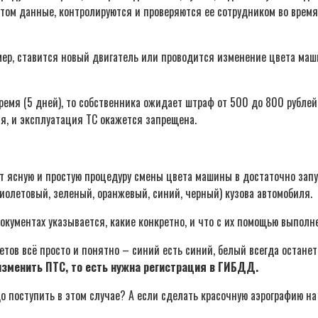
ом данные, контролируются и проверяются ее сотрудником во время
мер, ставится новый двигатель или проводится изменение цвета маш
ремя (5 дней), то собственника ожидает штраф от 500 до 800 рублей
, и эксплуатация ТС окажется запрещена.
т ясную и простую процедуру смены цвета машины в достаточно запу
иолетовый, зеленый, оранжевый, синий, черный) кузова автомобиля.
документах указывается, какие конкретно, и что с их помощью выпол
етов всё просто и понятно – синий есть синий, белый всегда остане
изменить ПТС, то есть нужна регистрация в ГИБДД.
до поступить в этом случае? А если сделать красочную аэрографию на 