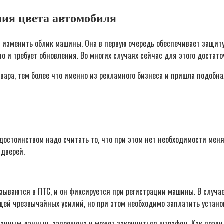
ния цвета автомобиля
изменить облик машины. Она в первую очередь обеспечивает защиту 
но и требует обновления. Во многих случаях сейчас для этого достато
овара, тем более что именно из рекламного бизнеса и пришла подобн
 достоинством надо считать то, что при этом нет необходимости мен
 дверей.
азываются в ПТС, и он фиксируется при регистрации машины. В случ
щей чрезвычайных усилий, но при этом необходимо заплатить устан
анным данным, запрещена и может закончиться штрафом. Как правило,