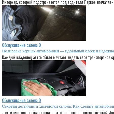
Интерьер, который подстраивается под водителя Первое впечатлени
Обслуживание салона
0
Полировка черных автомобилей — идеальный блеск и надежная
Каждый владелец автомобиля мечтает видеть свое транспортное с
Обслуживание салона
0
Секреты детейлинга химчистки салона: Как сделать автомобил
Детейлинг химчистка салона — это не просто процесс глубокой убо