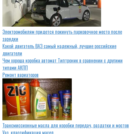
Электромобилям придется покинуть парковочное место после
зарядки
Какой двигатель ВАЗ самый надежный, лучшие российские
двигатели
Чем хороша коробка автомат Типтроник в сравнении с другими
типами АКПП
Ремонт вариаторов
Трансмиссионные масла для коробки передач, раздатки и мостов
Уаз, классификация масел