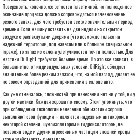
Поверхность, конечно, же остается пластичной, но полноценное
окончание процесса должно сопровождаться исчезновением
резкого запаха, для чего требуется все же значительный период
времени. Если машину оставить на две недели на открытом
воздухе с распахнутыми дверями (что возможно только на
надежной территории, под навесом или в большом специальном
гараже), то запах из салона улетучивается почти полностью. Для
мастики OilRight требуется большее время. Но это все зависит, в
большинстве, от индивидуальных условий. OilRight обладает
значительно более резким запахом, что, на мой взгляд, делает ее
не совсем оправданной для применения в салоне авто.
Как уже отмечалось, сложностей при нанесении нет ни у той, ни у
другой мастики. Каждая хороша по-своему. Стоит упомянуть, что
при соблюдении технологии нанесения обе мастики хорошо
выполняют свои функции – являются надежным антикором, в
некоторой степени, шумоизолятором и гидроизолятором, не
позволяя воде и другим агрессивным частицам внешней среды
взаимодействовать с металлом.