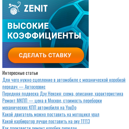
Интересные статьи
Для чего нужно сцепление в автомобиле с механической коробкой
передач — Автосервис
Передняя подвеска Дэу Нексия: схема, описание, характеристика
Ремонт МКПП — цена в Москве, стоимость переборки
механических КПП автомобиля на YouDo
Какой двигатель можно поставить на мотоцикл урал
Какой карбюратор лучше поставить на оку 11113
Как произвести ремонт коробки передач