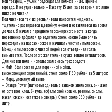
мой товарищ – УАЗик председателя колхоза чище. Причем
гораздо. И не удивительно – Пассату 15 лет, за это время его явно
никто не чистил.
Пол чистится так: из распылителя наносится жидкость,
тщательно растирается щеткой-утюжком и оставляется на время
до часа. Я начал с переднего пассажирского места, а когда
постепенно добрался до водительского, можно было опять
переходить на пассажирское и начинать чистить пылесосом.
Моющим пылесосом с чистой водой вся отъеденная грязь
вымывается. После этого желательна сушка тепловентилятором.
Для чистки пола и использовал смесь трех средств:
– Multi Star (состав для первичной мойки,
высококонцентрированный), стоит около 1150 рублей за 5 литров;
– Мерц, упомянутый выше;
– Orange Power (пятновыводитель с запахом апельсина, очищает
от остатков клея, битума, асфальтовой крошки, резины, смолы,
масел, смазки, остатков мошкары). Стоит около 950 рублей за
литр.