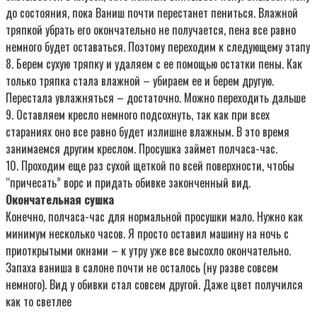
до состояния, пока Ваниш почти перестанет пениться. Влажной
тряпкой убрать его окончательно не получается, пена все равно
немного будет оставаться. Поэтому переходим к следующему этапу
8. Берем сухую тряпку и удаляем с ее помощью остатки пены. Как
только тряпка стала влажной – убираем ее и берем другую.
Перестала увлажняться – достаточно. Можно переходить дальше
9. Оставляем кресло немного подсохнуть, так как при всех
стараниях оно все равно будет излишне влажным. В это время
занимаемся другим креслом. Просушка займет полчаса-час.
10. Проходим еще раз сухой щеткой по всей поверхности, чтобы
“причесать” ворс и придать обивке законченный вид.
Окончательная сушка
Конечно, полчаса-час для нормальной просушки мало. Нужно как
минимум несколько часов. Я просто оставил машину на ночь с
приоткрытыми окнами – к утру уже все высохло окончательно.
Запаха ваниша в салоне почти не осталось (ну разве совсем
немного). Вид у обивки стал совсем другой. Даже цвет получился
как то светлее