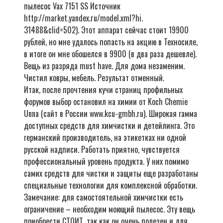
пылесос Vax 7151 SS Источник
http://market.yandex.ru/model.xml?hi.
31488&clid=502). Этот аппарат сейчас стоит 19900
рублей, но мне удалось попасть на акцию в Техносиле,
в итоге он мне обошелся в 9900 (в два раза дешевле).
Вещь из разряда must have. Для дома незаменим.
Чистил ковры, мебель. Результат отменный.
Итак, после прочтения кучи страниц профильных
форумов выбор остановил на химии от Koch Chemie
Unna (сайт в России www.kcu-gmbh.ru). Широкая гамма
доступных средств для химчистки и детейлинга. Это
германский производитель, на этикетках ни одной
русской надписи. Работать приятно, чувствуется
профессиональный уровень продукта. У них помимо
самих средств для чистки и защиты еще разработаны
специальные технологии для комплексной обработки.
Замечание: для самостоятельной химчистки есть
ограничение – необходим моющий пылесос. Эту вещь
приобрести СТОИТ, так как он очень полезен и для