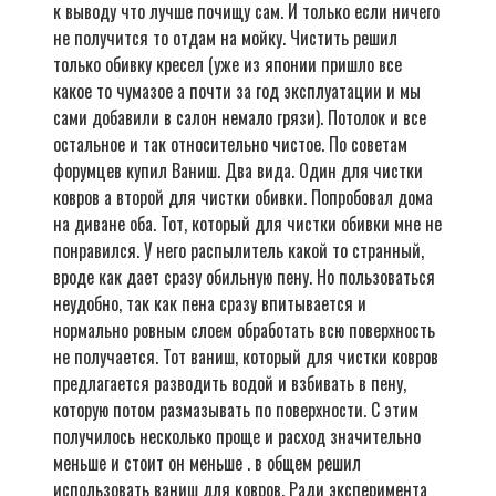
к выводу что лучше почищу сам. И только если ничего
не получится то отдам на мойку. Чистить решил
только обивку кресел (уже из японии пришло все
какое то чумазое а почти за год эксплуатации и мы
сами добавили в салон немало грязи). Потолок и все
остальное и так относительно чистое. По советам
форумцев купил Ваниш. Два вида. Один для чистки
ковров а второй для чистки обивки. Попробовал дома
на диване оба. Тот, который для чистки обивки мне не
понравился. У него распылитель какой то странный,
вроде как дает сразу обильную пену. Но пользоваться
неудобно, так как пена сразу впитывается и
нормально ровным слоем обработать всю поверхность
не получается. Тот ваниш, который для чистки ковров
предлагается разводить водой и взбивать в пену,
которую потом размазывать по поверхности. С этим
получилось несколько проще и расход значительно
меньше и стоит он меньше . в общем решил
использовать ваниш для ковров. Ради эксперимента