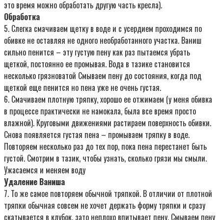
это время можно обработать другую часть кресла).
Обработка
5. Слегка смачиваем щетку в воде и с усердием проходимся по
обивке не оставляя не одного необработанного участка. Ваниш
сильно пенится – эту густую пену как раз пытаемся убрать
щеткой, постоянно ее промывая. Вода в тазике становится
несколько грязноватой Смываем пену до состояния, когда под
щеткой еще пенится но пена уже не очень густая.
6. Смачиваем плотную тряпку, хорошо ее отжимаем (у меня обивка
в процессе практически не намокала, была все время просто
влажной). Круговыми движениями растираем поверхность обивки.
Снова появляется густая пена – промываем тряпку в воде.
Повторяем несколько раз до тех пор, пока пена перестанет быть
густой. Смотрим в тазик, чтобы узнать, сколько грязи мы смыли.
Ужасаемся и меняем воду
Удаление Ваниша
7. То же самое повторяем обычной тряпкой. В отличии от плотной
тряпки обычная совсем не хочет держать форму тряпки и сразу
скатывается в клубок, зато неплохо впитывает пену. Смываем пену