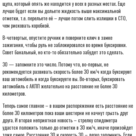
щупа, который опять же находится у всех в разных местах. Еще
лучше будет если вы дольете жидкость выше максимальной
отметки, т.е. перельете её – лучше потом слить излишки в СТО,
чем рисковать коробкой.
В-четвертых, опустите ручник и поверните ключ в замке
зажигания, чтобы руль не заблокировался во время буксировки.
Совет банальный, но кто-то обязательно забудет это сделать.
30 — запомните это число. Потому что, во-первых, не
рекомендуется развивать скорость более 30 км/ч когда буксируют
ваш автомобиль и когда буксируете вы. Во-вторых, буксировать
автомобиль с АКПП желательно на расстояние не более 30
километров.
Теперь самое главное – в вашем распоряжении есть расстояние не
более 30 километров пока ваши шестерни не начнут грызть друг
друга. И вторая неприятная новость – стрелку спидометра
удастся положить только до отметки в 30 км/ч, иначе произойдет
тоже самое. Расстояние 30 и скорость 30 – легко запомнить. Если