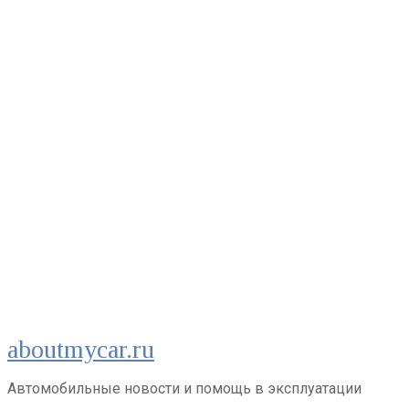
Перейти
aboutmycar.ru
к
контенту
Автомобильные новости и помощь в эксплуатации