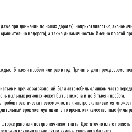
даже при движении по наших дорогах), неприхотливостью, экономичн
 сравнительно недорого), а также динамичностью. Именно по этой п
ждых 15 тысяч пробега или раз в год. Причины для преждевременно
листьев и прочих загрязнений. Если автомобиль слишком часто перед
чень пыльных регионах может быть снижена и до 6 тысяч пробега.
ть пробок практически невозможно, на фильтре скапливается множес
лительный срок эксплуатации, в то время, как качественные фильтры
шторке рано или поздно начинают гнить. Достаточно влаге попасть н
 возможно исключительно путем замены салонного фильтра.