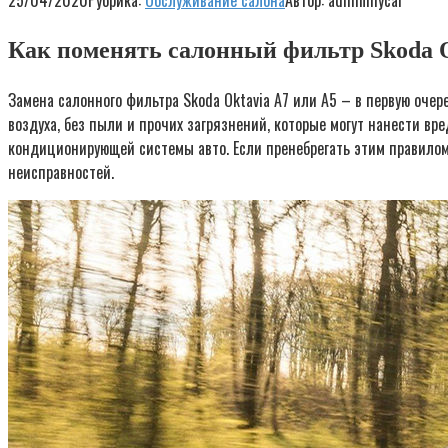
25/04/2020
Рубрика:
Обслуживание салона
Автор:
adminmycar
Как поменять салонный фильтр Skoda 
Замена салонного фильтра Skoda Oktavia A7 или А5 – в первую оче
воздуха, без пыли и прочих загрязнений, которые могут нанести в
кондиционирующей системы авто. Если пренебрегать этим правилом,
неисправностей.