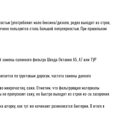
остью (употребляют мало бензина/дизеля, редко выходят из строя,
ричине пользуются столь большой популярностью. При правильном
й замены салонного фильтра Шкода Октавия А5, А7 или ТУР
вигается по грунтовым дорогам, частота замены данного
тво микрочастиц сажи. Отметим, что фильтрующие материалы
 не пропускают сажу, но быстро выходят из строя из-за засорения
а шторку, как тут же начинают размножатся бактерии. В итоге в